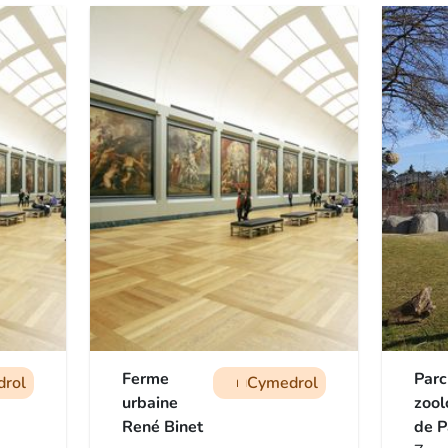
Ferme
Parc
rol
Cymedrol
man
man
man
urbaine
zool
René Binet
de P