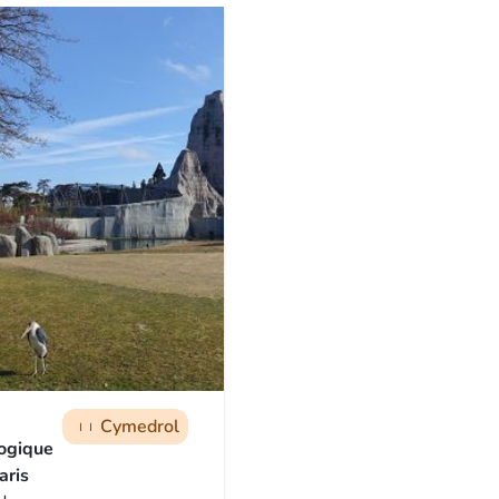
Cymedrol
man
man
man
ogique
aris