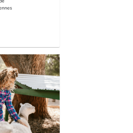
de
ennes