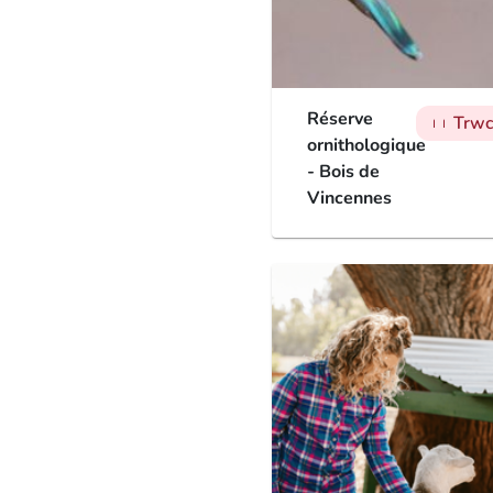
Réserve
Trwc
man
man
man
ornithologique
- Bois de
Vincennes