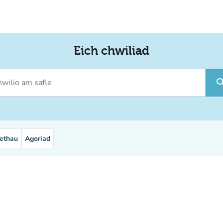
Eich chwiliad
ilio am safle
sear
ethau
Agoriad