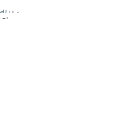
lt i ni a
uan!
es yn
er?
einyddol
ni trwy