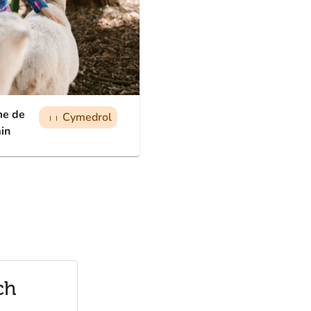
me de
Cymedrol
man
man
man
ain
ch