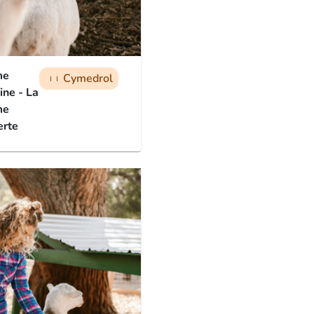
me
Cymedrol
man
man
man
ine - La
me
erte