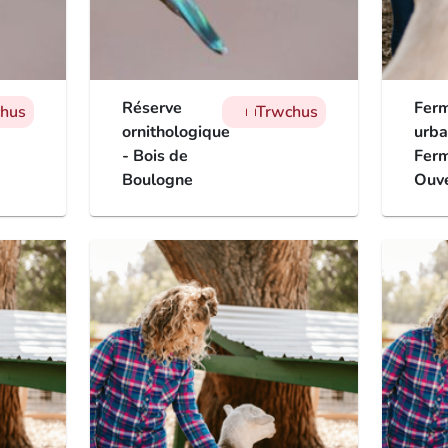
Réserve
Fer
hus
Trwchus
man
man
man
ornithologique
urba
- Bois de
Fer
Boulogne
Ouv