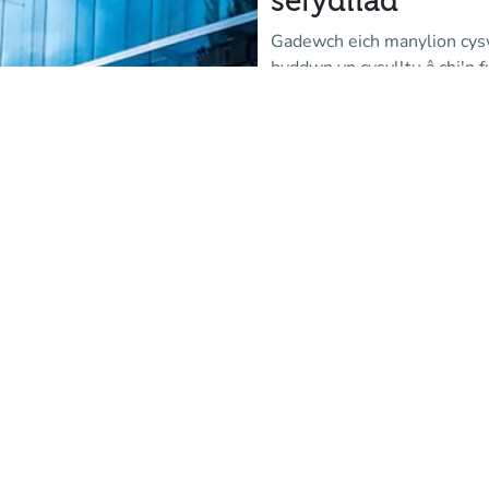
sefydliad
Gadewch eich manylion cyswl
byddwn yn cysylltu â chi'n f
Mwy o wybodaeth
(tab newydd)
Ydych chi eiso
sefydliad partn
Mewngofnodwch i borth gw
Affluences a chysylltwch â 
gymorth.
Mewngofnodi
(tab newydd)