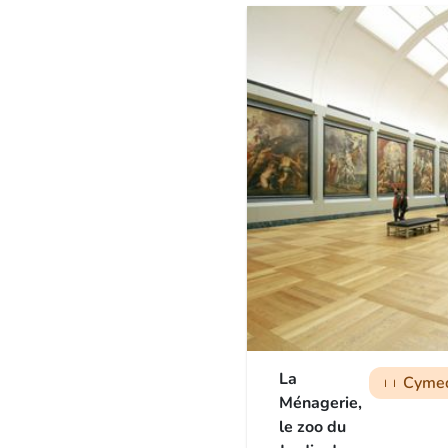
La
Cymed
man
man
man
Ménagerie,
le zoo du