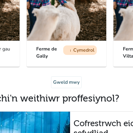
r gau
Ferme de
Fer
Cymedrol
man
man
man
Gally
Vilt
Gweld mwy
hi'n weithiwr proffesiynol?
Cofrestrwch ei