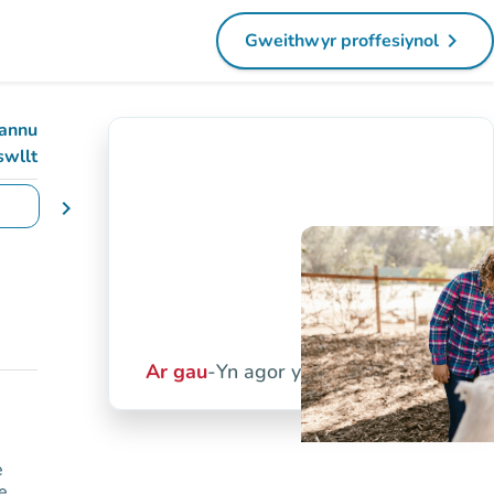
navigate_next
Gweithwyr proffesiynol
(tab newydd)
annu
swllt
chevron_right
yddiadau
Ar gau
-
Yn agor yfory am 10:00 yb
e
re…