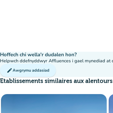
Hoffech chi wella'r dudalen hon?
Helpwch ddefnyddwyr Affluences i gael mynediad at dda
edit
Awgrymu addasiad
Etablissements similaires aux alentours
40%
group
meddiannaeth