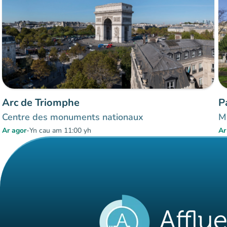
Arc de Triomphe
P
Centre des monuments nationaux
M
Ar agor
-
Yn cau am 11:00 yh
Ar
Eitemau 1 i 2 o 2