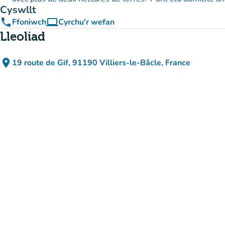
Cyswllt
phone
computer
Ffoniwch
Cyrchu'r wefan
(tab newydd)
Lleoliad
place
19 route de Gif, 91190 Villiers-le-Bâcle, France
(agor yn Google Maps)
(tab newydd)