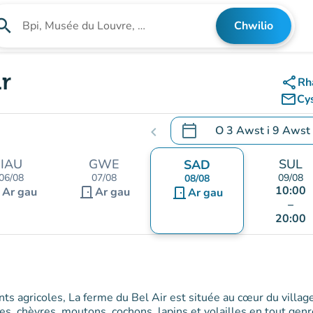
arch
Chwilio
Chwilio am sefydliad
r
share
Rh
mail_outline
Cy
calendar_today
O
3 Awst
i
9 Awst
chevron_left
.
Agor y calendr i newid d
IAU
GWE
SUL
SAD
06/08
07/08
09/08
08/08
10:00
nt
door_front
Ar gau
Ar gau
door_front
Ar gau
–
20:00
nts agricoles, La ferme du Bel Air est située au cœur du villag
es, chèvres, moutons, cochons, lapins et volailles en tout gen