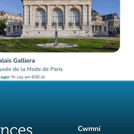
alais Galliera
usée de la Mode de Paris
 agor
-
Yn cau am 6:00 yh
Cwmni