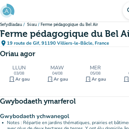
Mynd i'r prif gynnwys
se
Sefydliadau
Sŵau
Ferme pédagogique du Bel Air
Ferme pédagogique du Bel Ai
place
19 route de Gif, 91190 Villiers-le-Bâcle, France
(agor yn Google Maps)
(tab newydd)
Oriau agor
LLUN
MAW
MER
03/08
04/08
05/08
door_front
door_front
door_front
door_fro
Ar gau
Ar gau
Ar gau
Gwybodaeth ymarferol
Gwybodaeth ychwanegol
Notes : Répartie en jardins thématiques, prairies et bâtime
avec plus de deux hectares de terres. Y ont élu domicile ân