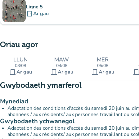
Ligne 5
door_front
Ar gau
Oriau agor
LLUN
MAW
MER
03/08
04/08
05/08
door_front
door_front
door_front
door_fro
Ar gau
Ar gau
Ar gau
Gwybodaeth ymarferol
Mynediad
Adaptation des conditions d'accès du samedi 20 juin au di
abonnées / aux résidents/ aux personnes travaillant ou scol
Gwybodaeth ychwanegol
Adaptation des conditions d'accès du samedi 20 juin au di
abonnées / aux résidents/ aux personnes travaillant ou scol