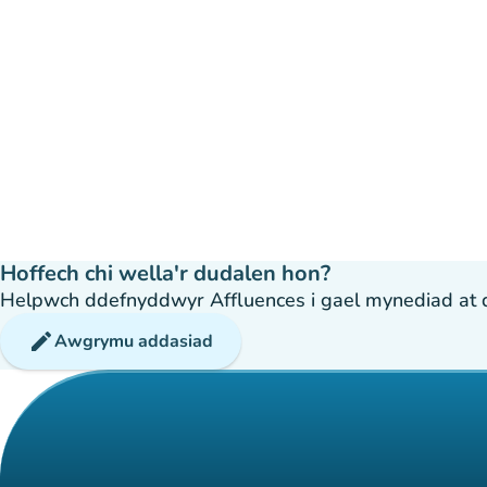
Hoffech chi wella'r dudalen hon?
Helpwch ddefnyddwyr Affluences i gael mynediad at dda
edit
Awgrymu addasiad