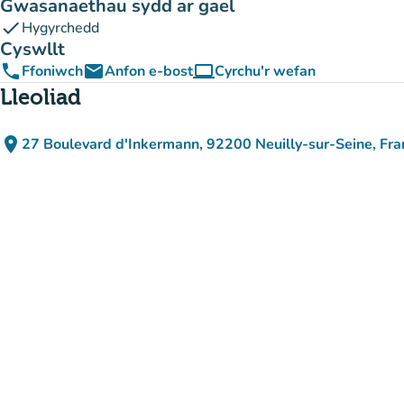
Gwasanaethau sydd ar gael
check
Hygyrchedd
Cyswllt
phone
email
computer
Ffoniwch
Anfon e-bost
Cyrchu'r wefan
(tab newydd)
Lleoliad
place
27 Boulevard d'Inkermann, 92200 Neuilly-sur-Seine, Fra
(agor yn Google Maps)
(tab newydd)