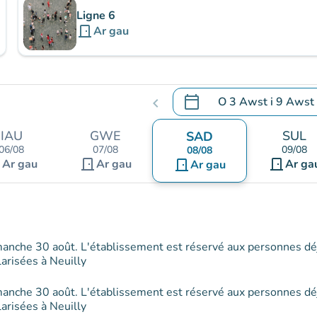
Ligne 6
door_front
Ar gau
calendar_today
O
3 Awst
i
9 Awst
chevron_left
.
Agor y calendr i newid d
IAU
GWE
SUL
SAD
06/08
07/08
09/08
08/08
nt
door_front
door_front
Ar gau
Ar gau
door_front
Ar ga
Ar gau
manche 30 août. L'établissement est réservé aux personnes dé
arisées à Neuilly
manche 30 août. L'établissement est réservé aux personnes dé
arisées à Neuilly