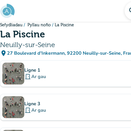
Mynd i'r prif gynnwys
se
Sefydliadau
Pyllau nofio
La Piscine
La Piscine
Neuilly-sur-Seine
place
27 Boulevard d'Inkermann, 92200 Neuilly-sur-Seine, Fra
(agor yn Google Maps)
(tab newydd)
Is-sefydliadau
Ligne 1
door_front
Ar gau
Ligne 3
door_front
Ar gau