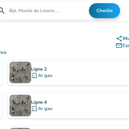
arch
Chwilio
Chwilio am sefydliad
share
Rh
mail_outline
Cy
nce
Ligne 2
door_front
Ar gau
Ligne 4
door_front
Ar gau