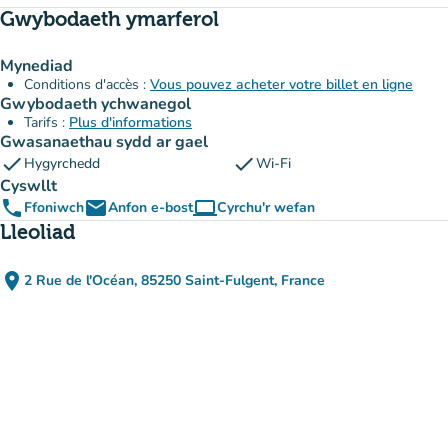
Gwybodaeth ymarferol
Mynediad
Conditions d'accès :
Vous pouvez acheter votre billet en ligne
Gwybodaeth ychwanegol
Tarifs :
Plus d'informations
Gwasanaethau sydd ar gael
check
check
Hygyrchedd
Wi-Fi
Cyswllt
phone
email
computer
Ffoniwch
Anfon e-bost
Cyrchu'r wefan
(tab newydd)
Lleoliad
place
2 Rue de l'Océan, 85250 Saint-Fulgent, France
(agor yn Google Maps)
(tab newydd)