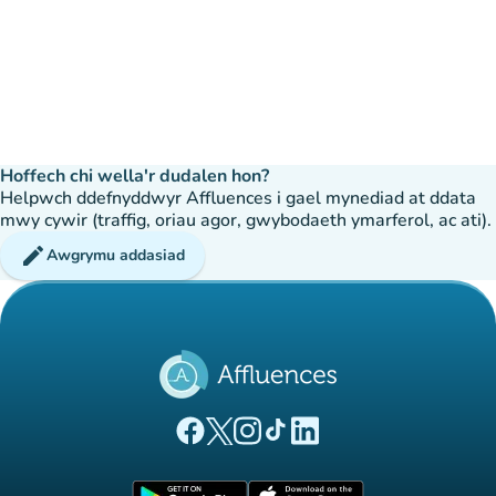
Hoffech chi wella'r dudalen hon?
Helpwch ddefnyddwyr Affluences i gael mynediad at ddata
mwy cywir (traffig, oriau agor, gwybodaeth ymarferol, ac ati).
edit
Awgrymu addasiad
(tab newydd)
(tab newydd)
(tab newydd)
(tab newydd)
(tab newydd)
Tudalen Facebook Affluences
Tudalen Twitter Affluences
Tudalen Instagram Affluences
Tudalen Tiktok Affluences
Tudalen LinkedIn Affluen
(tab newydd)
(tab newydd)