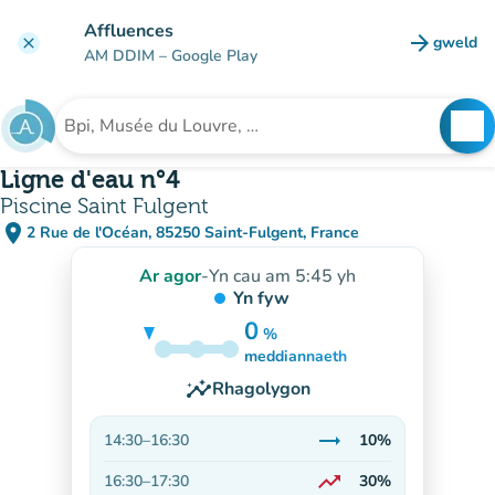
Mynd i'r prif gynnwys
Affluences
arrow_forward
gweld
clear
(tab n
AM DDIM
– Google Play
search
See
Chwilio am sefydliad
Ligne d'eau n°4
Piscine Saint Fulgent
place
2 Rue de l'Océan, 85250 Saint-Fulgent, France
(agor yn Google Maps)
(tab newydd)
Ar agor
-
Yn cau am 5:45 yh
Yn fyw
0
%
10%
meddiannaeth
insights
Rhagolygon
trending_flat
14:30
–
16:30
10%
Sefydlog
trending_up
16:30
–
17:30
30%