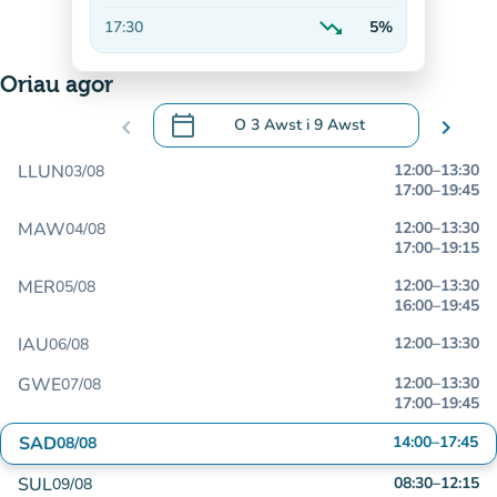
Ar gynnydd
trending_down
17:30
5%
Yn lleihau
Oriau agor
calendar_today
chevron_left
O
3 Awst
i
9 Awst
chevron_right
.
Agor y calendr i newid dyddiadau
LLUN
12:00
–
13:30
03/08
17:00
–
19:45
MAW
12:00
–
13:30
04/08
17:00
–
19:15
MER
12:00
–
13:30
05/08
16:00
–
19:45
IAU
12:00
–
13:30
06/08
GWE
12:00
–
13:30
07/08
17:00
–
19:45
SAD
14:00
–
17:45
08/08
SUL
08:30
–
12:15
09/08