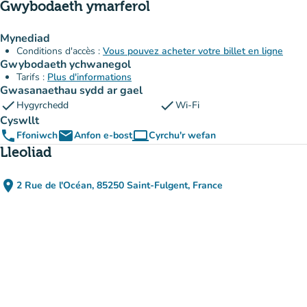
Gwybodaeth ymarferol
Mynediad
Conditions d'accès :
Vous pouvez acheter votre billet en ligne
Gwybodaeth ychwanegol
Tarifs :
Plus d'informations
Gwasanaethau sydd ar gael
check
check
Hygyrchedd
Wi-Fi
Cyswllt
phone
email
computer
Ffoniwch
Anfon e-bost
Cyrchu'r wefan
(tab newydd)
Lleoliad
place
2 Rue de l'Océan, 85250 Saint-Fulgent, France
(agor yn Google Maps)
(tab newydd)