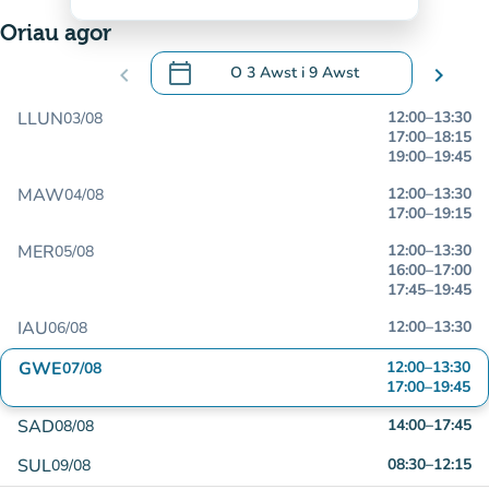
Oriau agor
calendar_today
chevron_left
O
3 Awst
i
9 Awst
chevron_right
.
Agor y calendr i newid dyddiadau
LLUN
12:00
–
13:30
03/08
17:00
–
18:15
19:00
–
19:45
MAW
12:00
–
13:30
04/08
17:00
–
19:15
MER
12:00
–
13:30
05/08
16:00
–
17:00
17:45
–
19:45
IAU
12:00
–
13:30
06/08
GWE
12:00
–
13:30
07/08
17:00
–
19:45
SAD
14:00
–
17:45
08/08
SUL
08:30
–
12:15
09/08