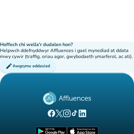
Hoffech chi wella'r dudalen hon?
Helpwch ddefnyddwyr Affluences i gael mynediad at ddata
mwy cywir (traffig, oriau agor, gwybodaeth ymarferol, ac ati).
edit
Awgrymu addasiad
(tab newydd)
(tab newydd)
(tab newydd)
(tab newydd)
(tab newydd)
Tudalen Facebook Affluences
Tudalen Twitter Affluences
Tudalen Instagram Affluences
Tudalen Tiktok Affluences
Tudalen LinkedIn Affluen
(tab newydd)
(tab newydd)