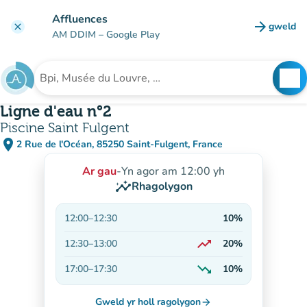
Mynd i'r prif gynnwys
Affluences
arrow_forward
gweld
clear
(tab n
AM DDIM
– Google Play
search
See
Chwilio am sefydliad
Ligne d'eau n°2
Piscine Saint Fulgent
place
2 Rue de l'Océan, 85250 Saint-Fulgent, France
(agor yn Google Maps)
(tab newydd)
Ar gau
-
Yn agor am 12:00 yh
insights
Rhagolygon
12:00
–
12:30
10%
trending_up
12:30
–
13:00
20%
Ar gynnydd
trending_down
17:00
–
17:30
10%
Yn lleihau
Gweld yr holl ragolygon
arrow_forward