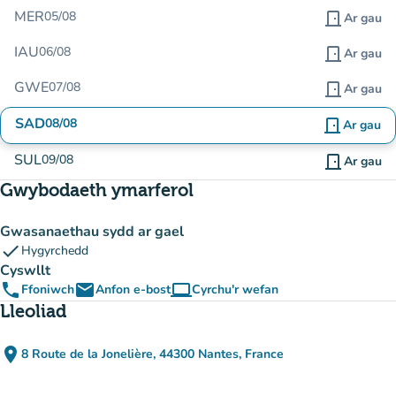
MER
05/08
door_front
Ar gau
IAU
06/08
door_front
Ar gau
GWE
07/08
door_front
Ar gau
SAD
08/08
door_front
Ar gau
SUL
09/08
door_front
Ar gau
Gwybodaeth ymarferol
Gwasanaethau sydd ar gael
check
Hygyrchedd
Cyswllt
phone
email
computer
Ffoniwch
Anfon e-bost
Cyrchu'r wefan
(tab newydd)
Lleoliad
place
8 Route de la Jonelière, 44300 Nantes, France
(agor yn Google Maps)
(tab newydd)