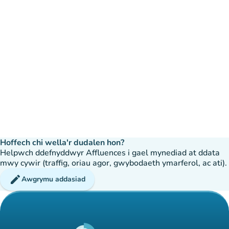
Hoffech chi wella'r dudalen hon?
Helpwch ddefnyddwyr Affluences i gael mynediad at ddata
mwy cywir (traffig, oriau agor, gwybodaeth ymarferol, ac ati).
edit
Awgrymu addasiad