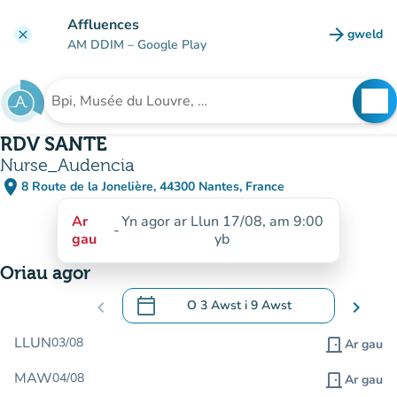
Mynd i'r prif gynnwys
Affluences
arrow_forward
gweld
clear
(tab n
AM DDIM
– Google Play
search
See
Chwilio am sefydliad
RDV SANTE
Nurse_Audencia
place
8 Route de la Jonelière, 44300 Nantes, France
(agor yn Google Maps)
(tab newydd)
Ar
Yn agor ar Llun 17/08, am 9:00
-
gau
yb
Oriau agor
calendar_today
chevron_left
O
3 Awst
i
9 Awst
chevron_right
.
Agor y calendr i newid dyddiadau
LLUN
03/08
door_front
Ar gau
MAW
04/08
door_front
Ar gau