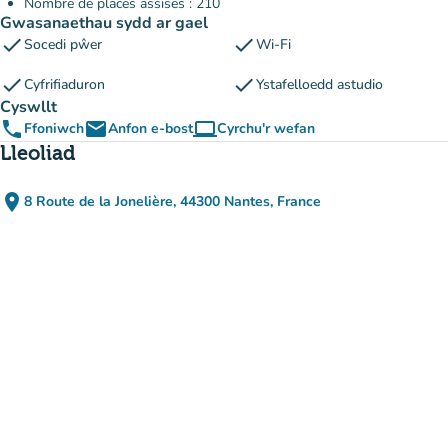
Nombre de places assises : 210
Gwasanaethau sydd ar gael
check
check
Socedi pŵer
Wi-Fi
check
check
Cyfrifiaduron
Ystafelloedd astudio
Cyswllt
phone
email
computer
Ffoniwch
Anfon e-bost
Cyrchu'r wefan
(tab newydd)
Lleoliad
place
8 Route de la Jonelière, 44300 Nantes, France
(agor yn Google Maps)
(tab newydd)