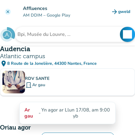
Mynd i'r prif gynnwys
Affluences
arrow_forward
gweld
clear
(tab n
AM DDIM
– Google Play
search
See
Chwilio am sefydliad
Audencia
Atlantic campus
place
8 Route de la Jonelière, 44300 Nantes, France
(agor yn Google Maps)
(tab newydd)
Is-sefydliadau
RDV SANTE
door_front
Ar gau
Ar
Yn agor ar Llun 17/08, am 9:00
-
gau
yb
Oriau agor