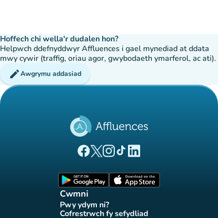
Hoffech chi wella'r dudalen hon?
Helpwch ddefnyddwyr Affluences i gael mynediad at ddata
mwy cywir (traffig, oriau agor, gwybodaeth ymarferol, ac ati).
edit
Awgrymu addasiad
(tab newydd)
(tab newydd)
(tab newydd)
(tab newydd)
(tab newydd)
Tudalen Facebook Affluences
Tudalen Twitter Affluences
Tudalen Instagram Affluences
Tudalen Tiktok Affluences
Tudalen LinkedIn Affluen
(tab newydd)
(tab newydd)
Cwmni
Pwy ydym ni?
(tab newydd)
Cofrestrwch fy sefydliad
(tab newydd)