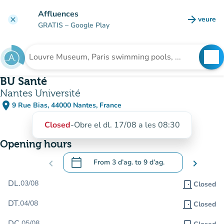
Go to main content
Affluences
arrow_forward
veure
clear
(new t
GRATIS
– Google Play
search
See
Search for an institution
BU Santé
Nantes Université
place
9 Rue Bias, 44000 Nantes, France
(open in Google Maps)
(new tab)
Closed
-
Obre el dl. 17/08 a les 08:30
Opening hours
calendar_today
chevron_left
From
3 d’ag.
to
9 d’ag.
chevron_right
.
Open the calendar to change dates
DL.
03/08
door_front
Closed
DT.
04/08
door_front
Closed
DC.
05/08