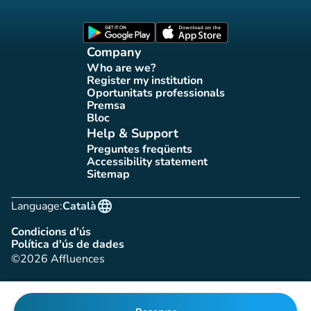
Affluences Facebook page
Affluences Twitter page
Affluences Instagram page
Affluences Tiktok page
Affluences LinkedIn page
(new tab)
(new tab)
Company
Who are we?
(new tab)
Register my institution
(new tab)
Oportunitats professionals
(new tab)
Premsa
(new tab)
Bloc
(new tab)
Help & Support
Preguntes freqüents
(new tab)
Accessibility statement
(new tab)
Sitemap
(new tab)
language
Language:
Català
Condicions d'ús
(new tab)
Política d'ús de dades
(new tab)
©2026 Affluences