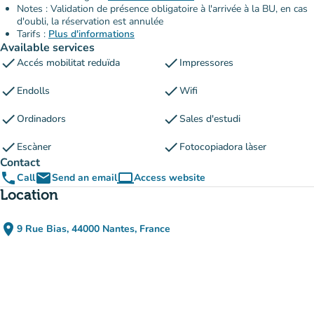
Notes : Validation de présence obligatoire à l'arrivée à la BU, en cas
d'oubli, la réservation est annulée
Tarifs :
Plus d'informations
Available services
check
check
Accés mobilitat reduïda
Impressores
check
check
Endolls
Wifi
check
check
Ordinadors
Sales d'estudi
check
check
Escàner
Fotocopiadora làser
Contact
phone
email
computer
Call
Send an email
Access website
(new tab)
Location
place
9 Rue Bias, 44000 Nantes, France
(open in Google Maps)
(new tab)