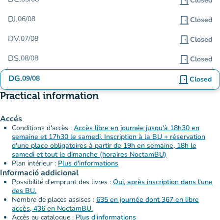
door_front
Closed
DJ.
06/08
door_front
Closed
DV.
07/08
door_front
Closed
DS.
08/08
door_front
Closed
DG.
09/08
door_front
Closed
Practical information
Accés
Conditions d'accès :
Accès libre en journée jusqu'à 18h30 en
semaine et 17h30 le samedi. Inscription à la BU + réservation
d'une place obligatoires à partir de 19h en semaine, 18h le
samedi et tout le dimanche (horaires NoctamBU)
Plan intérieur :
Plus d'informations
Informació addicional
Possibilité d'emprunt des livres :
Oui, après inscription dans l'une
des BU.
Nombre de places assises :
635 en journée dont 367 en libre
accès, 436 en NoctamBU.
Accès au catalogue :
Plus d'informations