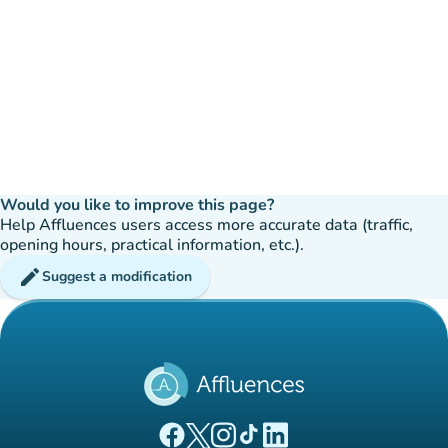
Would you like to improve this page?
Help Affluences users access more accurate data (traffic,
opening hours, practical information, etc.).
edit
Suggest a modification
(new tab)
(new tab)
(new tab)
(new tab)
(new tab)