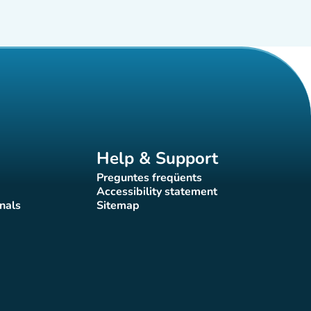
Help & Support
Preguntes freqüents
(new tab)
Accessibility statement
(new tab)
nals
Sitemap
)
(new tab)