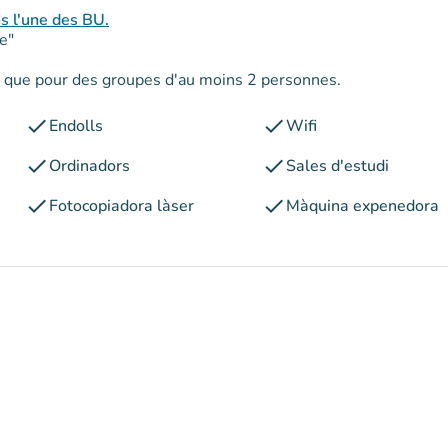
ns l'une des BU.
e"
es que pour des groupes d'au moins 2 personnes.
check
check
Endolls
Wifi
check
check
Ordinadors
Sales d'estudi
check
check
Fotocopiadora làser
Màquina expenedora