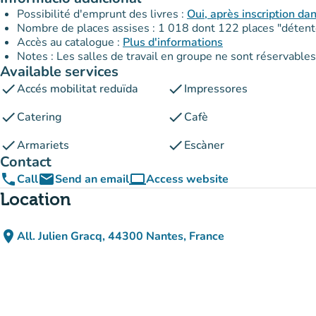
Possibilité d'emprunt des livres :
Oui, après inscription da
Nombre de places assises : 1 018 dont 122 places "détent
Accès au catalogue :
Plus d'informations
Notes : Les salles de travail en groupe ne sont réservabl
Available services
check
check
Accés mobilitat reduïda
Impressores
check
check
Catering
Cafè
check
check
Armariets
Escàner
Contact
phone
email
computer
Call
Send an email
Access website
(new tab)
Location
place
All. Julien Gracq, 44300 Nantes, France
(open in Google Maps)
(new tab)