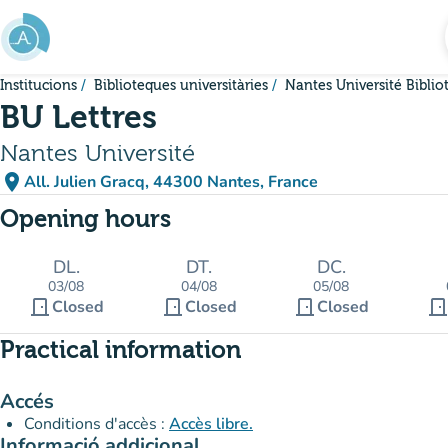
Go to main content
Institucions
Biblioteques universitàries
Nantes Université Bibli
BU Lettres
Nantes Université
place
All. Julien Gracq, 44300 Nantes, France
(open in Google Maps)
(new tab)
Opening hours
DL.
DT.
DC.
03/08
04/08
05/08
door_front
door_front
door_front
door_fron
Closed
Closed
Closed
Practical information
Accés
Conditions d'accès :
Accès libre.
Informació addicional