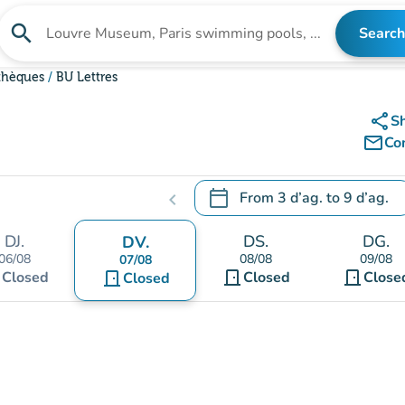
search
Search
Search for an institution
othèques
BU Lettres
share
S
mail_outline
Co
calendar_today
From
3 d’ag.
to
9 d’ag.
chevron_left
.
Open the calendar to change
DJ.
DS.
DG.
DV.
06/08
08/08
09/08
07/08
t
door_front
door_front
Closed
door_front
Closed
Close
Closed