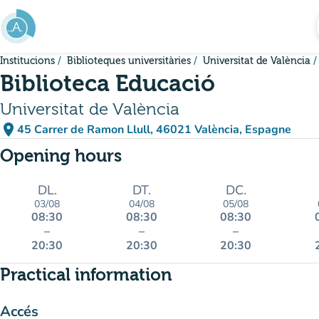
Go to main content
Institucions
Biblioteques universitàries
Universitat de València
Biblioteca Educació
Universitat de València
place
45 Carrer de Ramon Llull, 46021 València, Espagne
(open in Google Maps)
(new tab)
Opening hours
DL.
DT.
DC.
03/08
04/08
05/08
08:30
08:30
08:30
–
–
–
20:30
20:30
20:30
Practical information
Accés