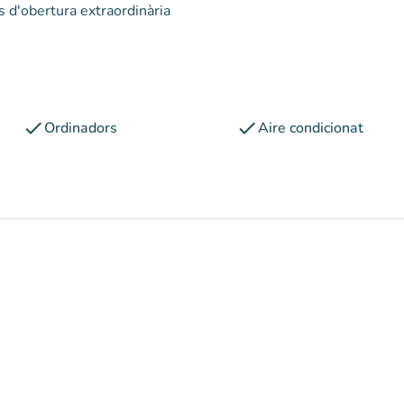
s d'obertura extraordinària
check
check
Ordinadors
Aire condicionat