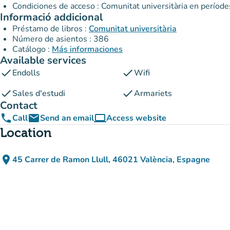
Condiciones de acceso : Comunitat universitària en període
Informació addicional
Préstamo de libros :
Comunitat universitària
Número de asientos : 386
Catálogo :
Más informaciones
Available services
check
check
Endolls
Wifi
check
check
Sales d'estudi
Armariets
Contact
phone
email
computer
Call
Send an email
Access website
(new tab)
Location
place
45 Carrer de Ramon Llull, 46021 València, Espagne
(open in Google Maps)
(new tab)