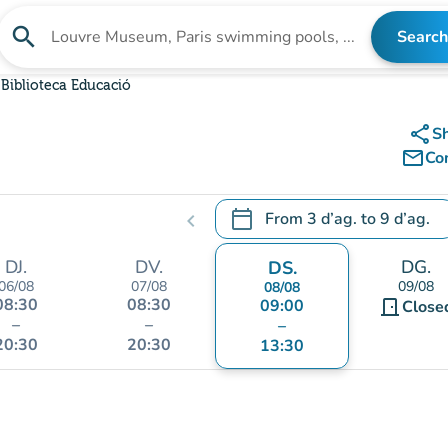
search
Search
Search for an institution
Biblioteca Educació
share
S
mail_outline
Co
calendar_today
From
3 d’ag.
to
9 d’ag.
chevron_left
.
Open the calendar to change
DJ.
DV.
DG.
DS.
06/08
07/08
09/08
08/08
08:30
08:30
09:00
door_front
Close
–
–
–
20:30
20:30
13:30