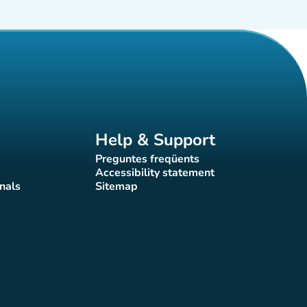
Help & Support
Preguntes freqüents
(new tab)
Accessibility statement
(new tab)
nals
Sitemap
)
(new tab)