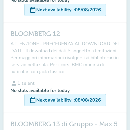
No slots available for today
date_range
Next availability
:
08/08/2026
BLOOMBERG 12
ATTENZIONE - PRECEDENZA AL DOWNLOAD DEI
DATI - Il download dei dati è soggetto a limitazioni.
Per maggiori informazioni rivolgersi ai bibliotecari in
servizio nella sala. Per i corsi BMC munirsi di
auricolari con jack classico.
person
1
seient
No slots available for today
date_range
Next availability
:
08/08/2026
BLOOMBERG 13 di Gruppo - Max 5