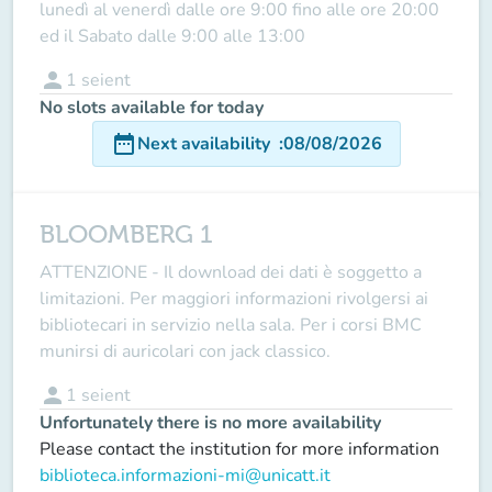
lunedì al venerdì dalle ore 9:00 fino alle ore 20:00
ed il Sabato dalle 9:00 alle 13:00
person
1
seient
No slots available for today
date_range
Next availability
:
08/08/2026
BLOOMBERG 1
ATTENZIONE - Il download dei dati è soggetto a
limitazioni. Per maggiori informazioni rivolgersi ai
bibliotecari in servizio nella sala. Per i corsi BMC
munirsi di auricolari con jack classico.
person
1
seient
Unfortunately there is no more availability
Please contact the institution for more information
biblioteca.informazioni-mi@unicatt.it