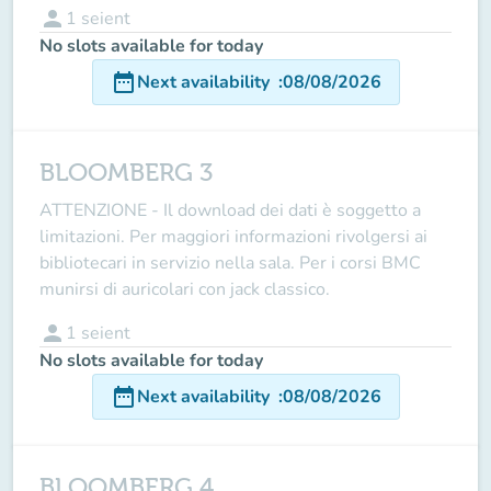
person
1
seient
No slots available for today
date_range
Next availability
:
08/08/2026
BLOOMBERG 3
ATTENZIONE - Il download dei dati è soggetto a
limitazioni. Per maggiori informazioni rivolgersi ai
bibliotecari in servizio nella sala. Per i corsi BMC
munirsi di auricolari con jack classico.
person
1
seient
No slots available for today
date_range
Next availability
:
08/08/2026
BLOOMBERG 4