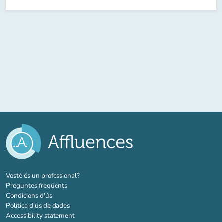
(new tab)
Vostè és un professional?
Preguntes freqüents
Condicions d'ús
Política d'ús de dades
Accessibility statement