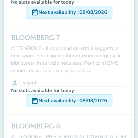
No slots available for today
date_range
Next availability
:
08/08/2026
BLOOMBERG 7
ATTENZIONE - Il download dei dati è soggetto a
limitazioni. Per maggiori informazioni rivolgersi ai
bibliotecari in servizio nella sala. Per i corsi BMC
munirsi di auricolari con jack classico.
person
1
seient
No slots available for today
date_range
Next availability
:
08/08/2026
BLOOMBERG 8
ATTENZIONE - PRECEDENZA AL DOWNLOAD DEI