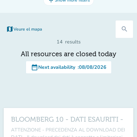
filter_list
Show more filters
map
search
Veure el mapa
(new tab)
14
results
All resources are closed today
date_range
Next availability
:
08/08/2026
BLOOMBERG 10 - DATI ESAURITI -
ATTENZIONE - PRECEDENZA AL DOWNLOAD DEI