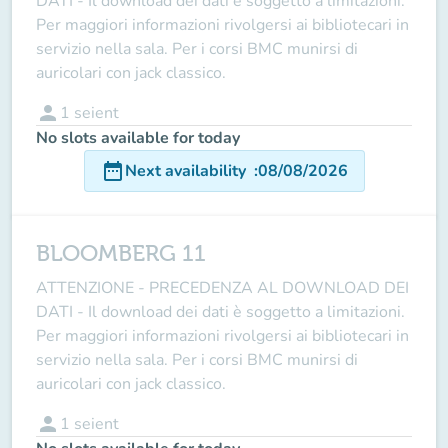
DATI - Il download dei dati è soggetto a limitazioni.
Per maggiori informazioni rivolgersi ai bibliotecari in
servizio nella sala. Per i corsi BMC munirsi di
auricolari con jack classico.
person
1
seient
No slots available for today
date_range
Next availability
:
08/08/2026
BLOOMBERG 11
ATTENZIONE - PRECEDENZA AL DOWNLOAD DEI
DATI - Il download dei dati è soggetto a limitazioni.
Per maggiori informazioni rivolgersi ai bibliotecari in
servizio nella sala. Per i corsi BMC munirsi di
auricolari con jack classico.
person
1
seient