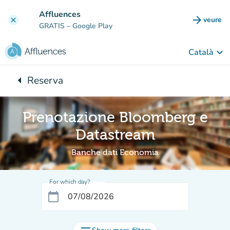
Go to main content
Affluences
arrow_forward
veure
clear
(new t
GRATIS
– Google Play
keyboard_arrow_down
Català
arrow_left
Reserva
Back to:
Prenotazione Bloomberg e
Datastream
Banche dati Economia
For which day?
calendar_today