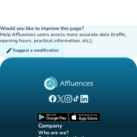
Would you like to improve this page?
Help Affluences users access more accurate data (traffic,
opening hours, practical information, etc.).
edit
Suggest a modification
(new tab)
(new tab)
(new tab)
(new tab)
(new tab)
Affluences Facebook page
Affluences Twitter page
Affluences Instagram page
Affluences Tiktok page
Affluences LinkedIn page
(new tab)
(new tab)
Company
Who are we?
(new tab)