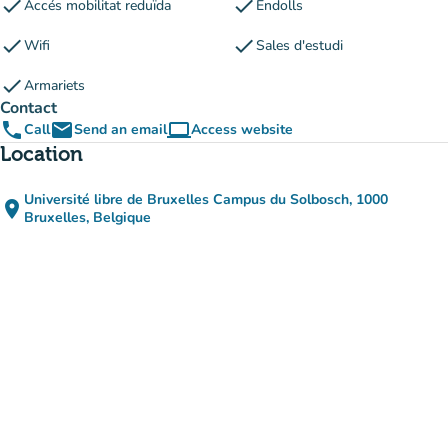
check
check
Accés mobilitat reduïda
Endolls
check
check
Wifi
Sales d'estudi
check
Armariets
Contact
phone
email
computer
Call
Send an email
Access website
(new tab)
Location
Université libre de Bruxelles Campus du Solbosch, 1000
place
(open in Google Maps)
(new tab)
Bruxelles, Belgique