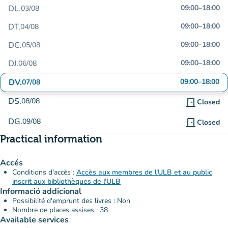
DL.
09:00
–
18:00
03/08
DT.
09:00
–
18:00
04/08
DC.
09:00
–
18:00
05/08
DJ.
09:00
–
18:00
06/08
DV.
09:00
–
18:00
07/08
DS.
08/08
door_front
Closed
DG.
09/08
door_front
Closed
Practical information
Accés
Conditions d'accès :
Accès aux membres de l'ULB et au public
inscrit aux bibliothèques de l'ULB
Informació addicional
Possibilité d'emprunt des livres : Non
Nombre de places assises : 38
Available services