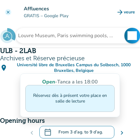
Go to main content
Affluences
arrow_forward
veure
clear
(new t
GRATIS
– Google Play
search
See
Search for an institution
ULB - 2LAB
Archives et Réserve précieuse
Université libre de Bruxelles Campus du Solbosch, 1000
place
(open in Google Maps)
(new tab)
Bruxelles, Belgique
Open
-
Tanca a les 18:00
Réservez dès à présent votre place en
salle de lecture
Opening hours
calendar_today
chevron_left
From
3 d’ag.
to
9 d’ag.
chevron_right
.
Open the calendar to change dates