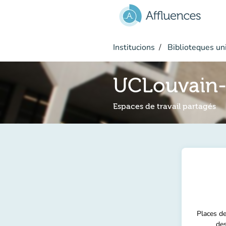
Go to main content
Institucions
Biblioteques uni
UCLouvain-
Espaces de travail partagés
Places d
des