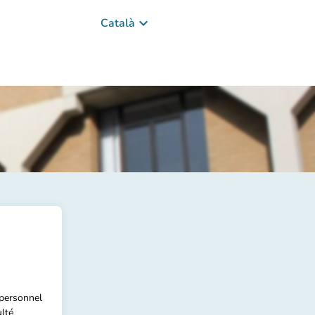
keyboard_arrow_down
Català
 personnel
ulté