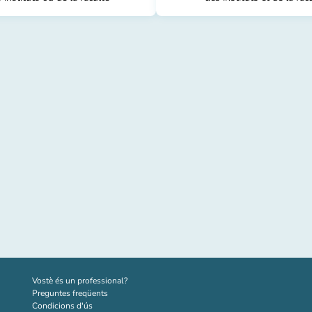
(new tab)
Vostè és un professional?
Preguntes freqüents
Condicions d'ús