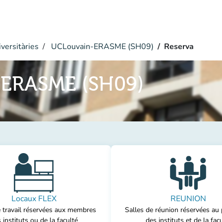
versitàries
UCLouvain-ERASME (SH09)
Reserva
ERASME (SH09)
Locaux FLEX
REUNION
e travail réservées aux membres
Salles de réunion réservées au
 instituts ou de la faculté
des instituts et de la fac