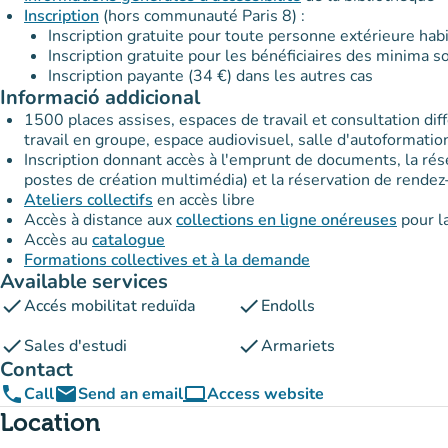
Inscription
(hors communauté Paris 8) :
Inscription gratuite pour toute personne extérieure habi
Inscription gratuite pour les bénéficiaires des minima 
Inscription payante (34 €) dans les autres cas
Informació addicional
1500 places assises, espaces de travail et consultation diff
travail en groupe, espace audiovisuel, salle d'autoformation..
Inscription donnant accès à l'emprunt de documents, la rése
postes de création multimédia) et la réservation de rendez
Ateliers collectifs
en accès libre
Accès à distance aux
collections en ligne onéreuses
pour l
Accès au
catalogue
Formations collectives et à la demande
Available services
Services handicap
et salle dédiée
check
check
Accés mobilitat reduïda
Endolls
check
check
Sales d'estudi
Armariets
Contact
phone
email
computer
Call
Send an email
Access website
(new tab)
Location