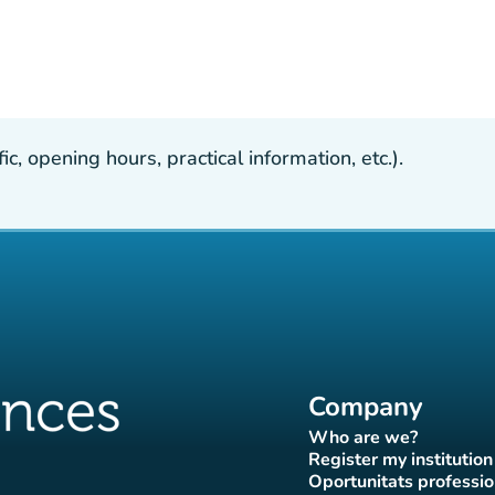
, opening hours, practical information, etc.).
Company
Who are we?
(new tab)
Register my institution
(new tab)
Oportunitats professio
(new tab