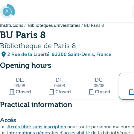
Go to main content
Institucions
Biblioteques universitàries
BU Paris 8
BU Paris 8
Bibliothèque de Paris 8
place
2 Rue de la Liberté, 93200 Saint-Denis, France
(open in Google Maps)
(new tab)
Opening hours
DL.
DT.
DC.
03/08
04/08
05/08
door_front
door_front
door_front
Closed
Closed
Closed
door_fro
Practical information
Accés
Accès libre sans inscription
pour toute personne majeure ou
Informations générales d'accessibilité
de la bibliothèque