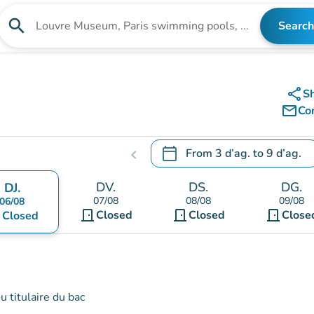
search
Search
Search for an institution
share
S
mail_outline
Co
calendar_today
From
3 d’ag.
to
9 d’ag.
chevron_left
.
Open the calendar to change
DV.
DS.
DG.
DJ.
07/08
08/08
09/08
06/08
door_front
door_front
door_front
nt
Closed
Closed
Close
Closed
 titulaire du bac