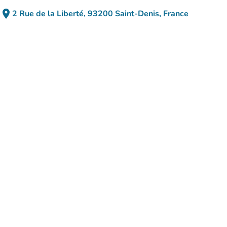
place
2 Rue de la Liberté, 93200 Saint-Denis, France
(open in Google Maps)
(new tab)