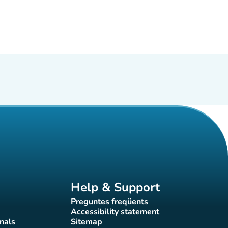
Help & Support
Preguntes freqüents
(new tab)
Accessibility statement
(new tab)
nals
Sitemap
)
(new tab)