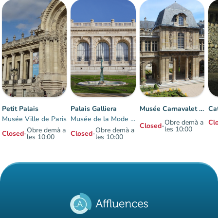
Petit Palais
Palais Galliera
Musée Carnavalet - Histoire de Paris
Musée Ville de Paris
Musée de la Mode de Paris
Obre demà a
Cl
Closed
-
les 10:00
Obre demà a
Obre demà a
Closed
-
Closed
-
les 10:00
les 10:00
Items 1 to 7 of 7