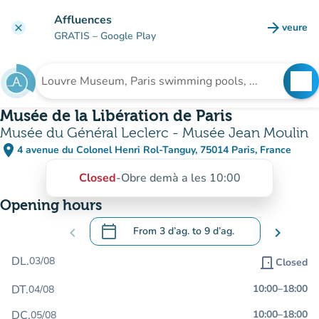
Go to main content
Affluences
arrow_forward
veure
clear
(new t
GRATIS
– Google Play
search
See
Search for an institution
Musée de la Libération de Paris
Musée du Général Leclerc - Musée Jean Moulin
place
4 avenue du Colonel Henri Rol-Tanguy, 75014 Paris, France
(open in Google Maps)
(new tab)
Closed
-
Obre demà a les 10:00
Opening hours
calendar_today
chevron_left
From
3 d’ag.
to
9 d’ag.
chevron_right
.
Open the calendar to change dates
DL.
03/08
door_front
Closed
DT.
10:00
–
18:00
04/08
DC.
10:00
–
18:00
05/08