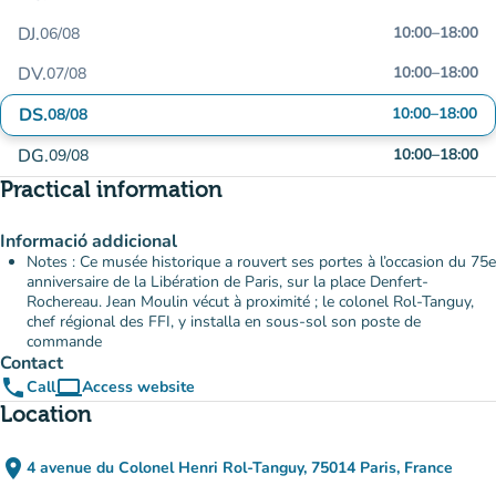
DJ.
10:00
–
18:00
06/08
DV.
10:00
–
18:00
07/08
DS.
10:00
–
18:00
08/08
DG.
10:00
–
18:00
09/08
Practical information
Informació addicional
Notes : Ce musée historique a rouvert ses portes à l’occasion du 75e
anniversaire de la Libération de Paris, sur la place Denfert-
Rochereau. Jean Moulin vécut à proximité ; le colonel Rol-Tanguy,
chef régional des FFI, y installa en sous-sol son poste de
commande
Contact
phone
computer
Call
Access website
(new tab)
Location
place
4 avenue du Colonel Henri Rol-Tanguy, 75014 Paris, France
(open in Google Maps)
(new tab)