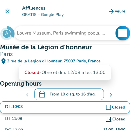
Go to main content
Affluences
arrow_forward
veure
clear
(new t
GRATIS
– Google Play
search
See
Search for an institution
Musée de la Légion d'honneur
Paris
place
2 rue de la Légion d'Honneur, 75007 Paris, France
(open in Google Maps)
(new tab)
Closed
-
Obre el dm. 12/08 a les 13:00
Opening hours
calendar_today
chevron_left
From
10 d’ag.
to
16 d’ag.
chevron_right
.
Open the calendar to change dates
DL.
10/08
door_front
Closed
DT.
11/08
door_front
Closed
13:00
–
18:00