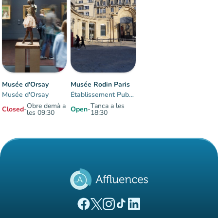
Musée d'Orsay
Musée Rodin Paris
Musée d'Orsay
Établissement Public du musée Rodin
Obre demà a
Tanca a les
Closed
-
Open
-
les 09:30
18:30
Items 1 to 2 of 2
(new tab)
(new tab)
(new tab)
(new tab)
(new tab)
Affluences Facebook page
Affluences Twitter page
Affluences Instagram page
Affluences Tiktok page
Affluences LinkedIn page