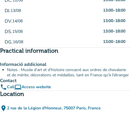
DC.
12/08
DJ.
13:00
–
18:00
13/08
DV.
13:00
–
18:00
14/08
DS.
13:00
–
18:00
15/08
DG.
13:00
–
18:00
16/08
Practical information
Informació addicional
Notes : Musée d'art et d'histoire consacré aux ordres de chevalerie
et de mérite, décorations et médailles, tant en France qu'à l'étranger
Contact
phone
computer
Call
Access website
(new tab)
Location
place
2 rue de la Légion d'Honneur, 75007 Paris, France
(open in Google Maps)
(new tab)