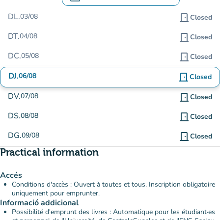
.
Open the calendar to change dates
DL.
03/08
door_front
Closed
DT.
04/08
door_front
Closed
DC.
05/08
door_front
Closed
DJ.
06/08
door_front
Closed
DV.
07/08
door_front
Closed
DS.
08/08
door_front
Closed
DG.
09/08
door_front
Closed
Practical information
Accés
Conditions d'accès : Ouvert à toutes et tous. Inscription obligatoire
uniquement pour emprunter.
Informació addicional
Possibilité d'emprunt des livres : Automatique pour les étudiant·es