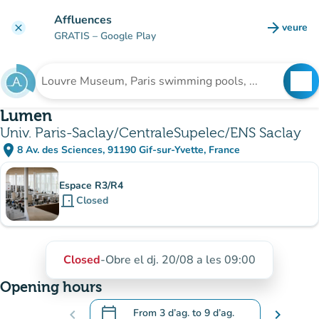
Go to main content
Affluences
arrow_forward
veure
clear
(new t
GRATIS
– Google Play
search
See
Search for an institution
Lumen
Univ. Paris-Saclay/CentraleSupelec/ENS Saclay
place
8 Av. des Sciences, 91190 Gif-sur-Yvette, France
(open in Google Maps)
(new tab)
Sub-institutions
Espace R3/R4
door_front
Closed
Closed
-
Obre el dj. 20/08 a les 09:00
Opening hours
calendar_today
chevron_left
From
3 d’ag.
to
9 d’ag.
chevron_right