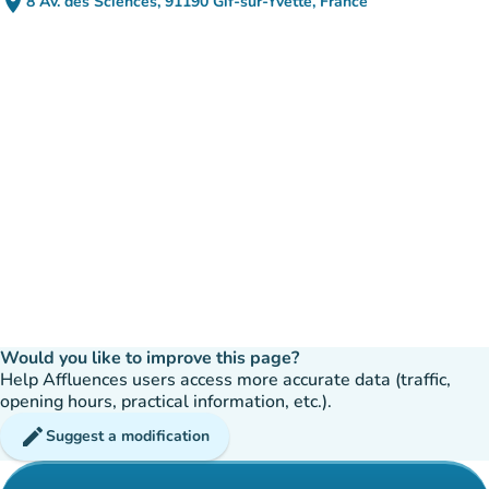
place
8 Av. des Sciences, 91190 Gif-sur-Yvette, France
(open in Google Maps)
(new tab)
Would you like to improve this page?
Help Affluences users access more accurate data (traffic,
opening hours, practical information, etc.).
edit
Suggest a modification