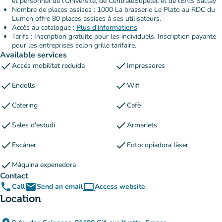
et personnel de l'Université, de CentraleSupelec et de l'ENS Saclay
Nombre de places assises : 1000 La brasserie Le Plato au RDC du
Lumen offre 80 places assises à ses utilisateurs.
Accès au catalogue :
Plus d'informations
Tarifs : Inscription gratuite pour les individuels. Inscription payante
pour les entreprises selon grille tarifaire.
Available services
check
check
Accés mobilitat reduïda
Impressores
check
check
Endolls
Wifi
check
check
Catering
Cafè
check
check
Sales d'estudi
Armariets
check
check
Escàner
Fotocopiadora làser
check
Màquina expenedora
Contact
phone
email
computer
Call
Send an email
Access website
(new tab)
Location