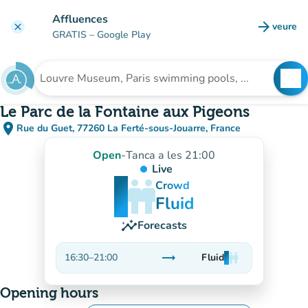
Go to main content
Affluences
arrow_forward
veure
clear
(new t
GRATIS
– Google Play
search
See
Search for an institution
Le Parc de la Fontaine aux Pigeons
place
Rue du Guet, 77260 La Ferté-sous-Jouarre, France
(open in Google Maps)
(new tab)
Open
-
Tanca a les 21:00
Live
man
man
man
Crowd
Fluid
insights
Forecasts
trending_flat
16:30
–
21:00
Fluid
man
man
man
Stable
Opening hours