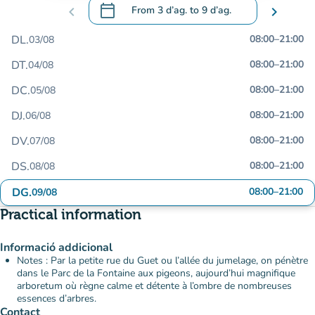
calendar_today
chevron_left
From
3 d’ag.
to
9 d’ag.
chevron_right
.
Open the calendar to change dates
DL.
08:00
–
21:00
03/08
DT.
08:00
–
21:00
04/08
DC.
08:00
–
21:00
05/08
DJ.
08:00
–
21:00
06/08
DV.
08:00
–
21:00
07/08
DS.
08:00
–
21:00
08/08
DG.
08:00
–
21:00
09/08
Practical information
Informació addicional
Notes : Par la petite rue du Guet ou l’allée du jumelage, on pénètre
dans le Parc de la Fontaine aux pigeons, aujourd’hui magnifique
arboretum où règne calme et détente à l’ombre de nombreuses
essences d’arbres.
Contact