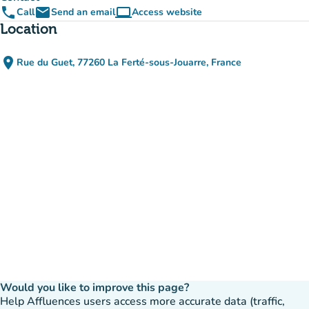
phone
email
computer
Call
Send an email
Access website
(new tab)
Location
place
Rue du Guet, 77260 La Ferté-sous-Jouarre, France
(open in Google Maps)
(new tab)
Would you like to improve this page?
Help Affluences users access more accurate data (traffic,