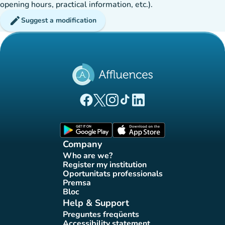
opening hours, practical information, etc.).
edit
Suggest a modification
(new tab)
(new tab)
(new tab)
(new tab)
(new tab)
Affluences Facebook page
Affluences Twitter page
Affluences Instagram page
Affluences Tiktok page
Affluences LinkedIn page
(new tab)
(new tab)
Company
Who are we?
(new tab)
Register my institution
(new tab)
Oportunitats professionals
(new tab)
Premsa
(new tab)
Bloc
(new tab)
Help & Support
Preguntes freqüents
(new tab)
Accessibility statement