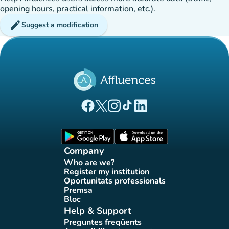
opening hours, practical information, etc.).
edit
Suggest a modification
(new tab)
(new tab)
(new tab)
(new tab)
(new tab)
Affluences Facebook page
Affluences Twitter page
Affluences Instagram page
Affluences Tiktok page
Affluences LinkedIn page
(new tab)
(new tab)
Company
Who are we?
(new tab)
Register my institution
(new tab)
Oportunitats professionals
(new tab)
Premsa
(new tab)
Bloc
(new tab)
Help & Support
Preguntes freqüents
(new tab)