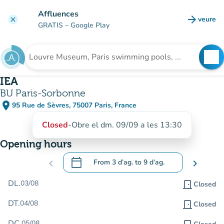
Go to main content
Affluences
arrow_forward
veure
clear
(new t
GRATIS
– Google Play
search
See
Search for an institution
IEA
BU Paris-Sorbonne
place
95 Rue de Sèvres, 75007 Paris, France
(open in Google Maps)
(new tab)
Closed
-
Obre el dm. 09/09 a les 13:30
Opening hours
calendar_today
chevron_left
From
3 d’ag.
to
9 d’ag.
chevron_right
.
Open the calendar to change dates
DL.
03/08
door_front
Closed
DT.
04/08
door_front
Closed
DC.
05/08