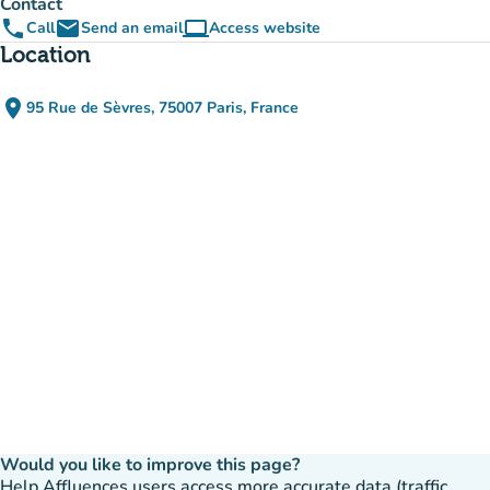
Contact
phone
email
computer
Call
Send an email
Access website
(new tab)
Location
place
95 Rue de Sèvres, 75007 Paris, France
(open in Google Maps)
(new tab)
Would you like to improve this page?
Help Affluences users access more accurate data (traffic,