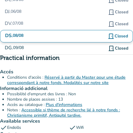
door_front
Closed
DJ.
06/08
door_front
Closed
DV.
07/08
door_front
Closed
DS.
08/08
door_front
Closed
DG.
09/08
door_front
Closed
Practical information
Accés
Conditions d'accès :
Réservé à partir du Master pour une étude
correspondant à notre fonds. Modalités sur notre site
Informació addicional
Possibilité d'emprunt des livres : Non
Nombre de places assises : 13
Accès au catalogue :
Plus d'informations
Notes :
Accessible si thème de recherche lié à notre fonds :
Christianisme primitif, Antiquité tardive.
Available services
check
check
Endolls
Wifi