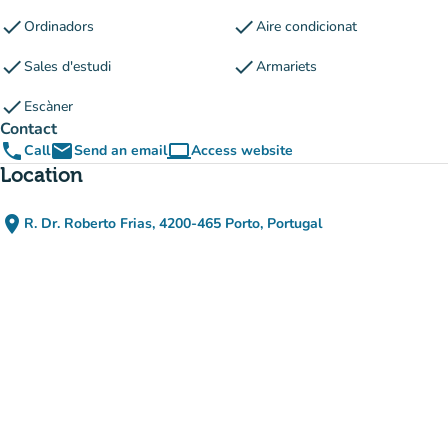
check
check
Ordinadors
Aire condicionat
check
check
Sales d'estudi
Armariets
check
Escàner
Contact
phone
email
computer
Call
Send an email
Access website
(new tab)
Location
place
R. Dr. Roberto Frias, 4200-465 Porto, Portugal
(open in Google Maps)
(new tab)