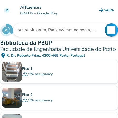
Go to main content
Affluences
arrow_forward
veure
clear
(new t
GRATIS
– Google Play
search
See
Search for an institution
Biblioteca da FEUP
Faculdade de Engenharia Universidade do Porto
place
R. Dr. Roberto Frias, 4200-465 Porto, Portugal
(open in Google Maps)
(new tab)
Sub-institutions
Piso 1
group
5%
occupancy
Piso 2
group
5%
occupancy