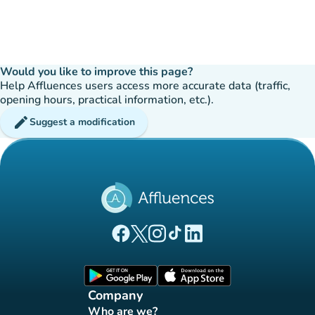
Would you like to improve this page?
Help Affluences users access more accurate data (traffic,
opening hours, practical information, etc.).
edit
Suggest a modification
(new tab)
(new tab)
(new tab)
(new tab)
(new tab)
Affluences Facebook page
Affluences Twitter page
Affluences Instagram page
Affluences Tiktok page
Affluences LinkedIn page
(new tab)
(new tab)
Company
Who are we?