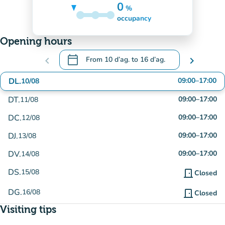
0
%
5%
occupancy
Opening hours
calendar_today
chevron_left
From
10 d’ag.
to
16 d’ag.
chevron_right
.
Open the calendar to change dates
DL.
09:00
–
17:00
10/08
DT.
09:00
–
17:00
11/08
DC.
09:00
–
17:00
12/08
DJ.
09:00
–
17:00
13/08
DV.
09:00
–
17:00
14/08
DS.
15/08
door_front
Closed
DG.
16/08
door_front
Closed
Visiting tips