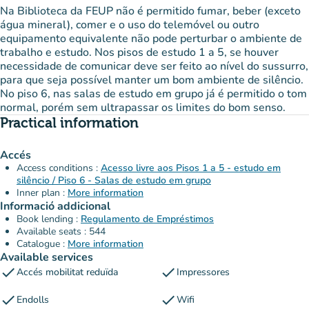
Na Biblioteca da FEUP não é permitido fumar, beber (exceto
água mineral), comer e o uso do telemóvel ou outro
equipamento equivalente não pode perturbar o ambiente de
trabalho e estudo. Nos pisos de estudo 1 a 5, se houver
necessidade de comunicar deve ser feito ao nível do sussurro,
para que seja possível manter um bom ambiente de silêncio.
No piso 6, nas salas de estudo em grupo já é permitido o tom
normal, porém sem ultrapassar os limites do bom senso.
Practical information
Accés
Access conditions :
Acesso livre aos Pisos 1 a 5 - estudo em
silêncio / Piso 6 - Salas de estudo em grupo
Inner plan :
More information
Informació addicional
Book lending :
Regulamento de Empréstimos
Available seats : 544
Catalogue :
More information
Available services
check
check
Accés mobilitat reduïda
Impressores
check
check
Endolls
Wifi