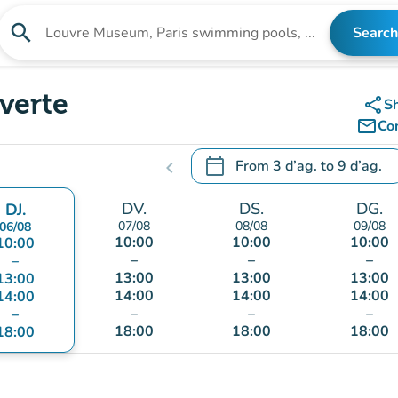
search
Search
Search for an institution
verte
share
S
mail_outline
Co
calendar_today
From
3 d’ag.
to
9 d’ag.
chevron_left
.
Open the calendar to change
DV.
DS.
DG.
DJ.
07/08
08/08
09/08
06/08
10:00
10:00
10:00
10:00
–
–
–
–
13:00
13:00
13:00
13:00
14:00
14:00
14:00
14:00
–
–
–
–
18:00
18:00
18:00
18:00