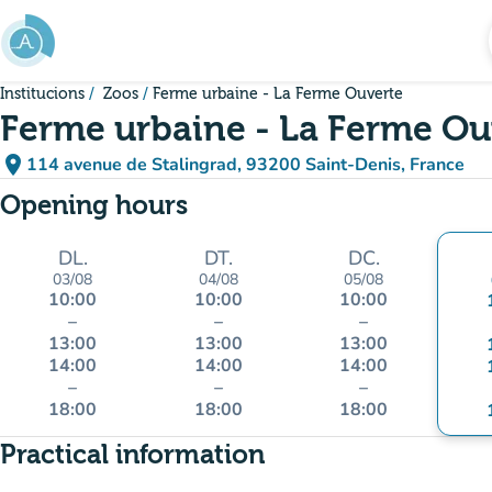
Go to main content
Institucions
Zoos
Ferme urbaine - La Ferme Ouverte
Ferme urbaine - La Ferme Ou
place
114 avenue de Stalingrad, 93200 Saint-Denis, France
(open in Google Maps)
(new tab)
Opening hours
DL.
DT.
DC.
03/08
04/08
05/08
10:00
10:00
10:00
–
–
–
13:00
13:00
13:00
14:00
14:00
14:00
–
–
–
18:00
18:00
18:00
Practical information