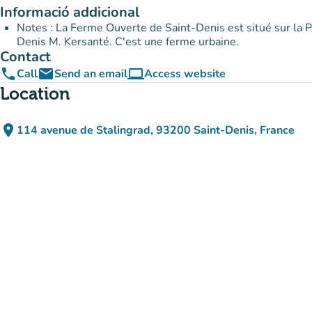
Informació addicional
Notes : La Ferme Ouverte de Saint-Denis est situé sur la P
Denis M. Kersanté. C'est une ferme urbaine.
Contact
phone
email
computer
Call
Send an email
Access website
(new tab)
Location
place
114 avenue de Stalingrad, 93200 Saint-Denis, France
(open in Google Maps)
(new tab)