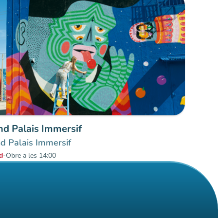
nd Palais Immersif
d Palais Immersif
d
-
Obre a les 14:00