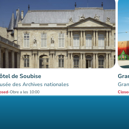
ôtel de Soubise
Gra
usée des Archives nationales
Gran
osed
-
Obre a les 10:00
Close