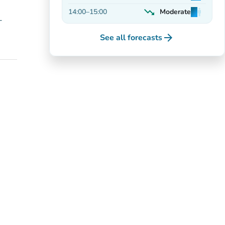
On the rise
trending_down
14:00
–
15:00
Moderate
man
man
man
-
Decreasing
arrow_forward
See all forecasts