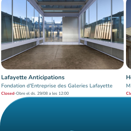
Lafayette Anticipations
H
Fondation d'Entreprise des Galeries Lafayette
M
Closed
-
Obre el ds. 29/08 a les 12:00
Cl
Items 1 to 3 of 3