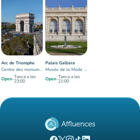
30%
group
occupancy
Arc de Triomphe
Palais Galliera
Centre des monuments nationaux
Musée de la Mode de Paris
Tanca a les
Tanca a les
Open
-
Open
-
23:00
21:00
Items 1 to 2 of 2
(new tab)
(new tab)
(new tab)
(new tab)
(new tab)