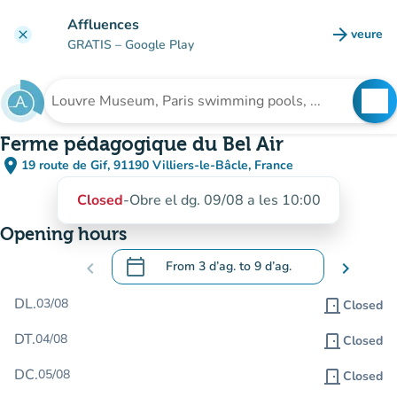
Go to main content
Affluences
arrow_forward
veure
clear
(new t
GRATIS
– Google Play
search
See
Search for an institution
Ferme pédagogique du Bel Air
place
19 route de Gif, 91190 Villiers-le-Bâcle, France
(open in Google Maps)
(new tab)
Closed
-
Obre el dg. 09/08 a les 10:00
Opening hours
calendar_today
chevron_left
From
3 d’ag.
to
9 d’ag.
chevron_right
.
Open the calendar to change dates
DL.
03/08
door_front
Closed
DT.
04/08
door_front
Closed
DC.
05/08
door_front
Closed