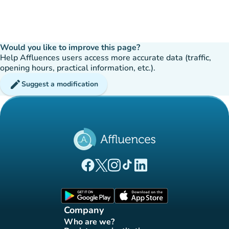
Would you like to improve this page?
Help Affluences users access more accurate data (traffic,
opening hours, practical information, etc.).
edit
Suggest a modification
(new tab)
(new tab)
(new tab)
(new tab)
(new tab)
Affluences Facebook page
Affluences Twitter page
Affluences Instagram page
Affluences Tiktok page
Affluences LinkedIn page
(new tab)
(new tab)
Company
Who are we?
(new tab)