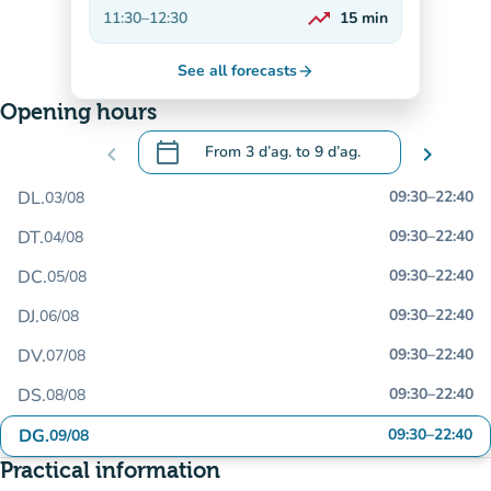
On the rise
trending_up
11:30
–
12:30
15
min
On the rise
See all forecasts
arrow_forward
Opening hours
calendar_today
chevron_left
From
3 d’ag.
to
9 d’ag.
chevron_right
.
Open the calendar to change dates
DL.
09:30
–
22:40
03/08
DT.
09:30
–
22:40
04/08
DC.
09:30
–
22:40
05/08
DJ.
09:30
–
22:40
06/08
DV.
09:30
–
22:40
07/08
DS.
09:30
–
22:40
08/08
DG.
09:30
–
22:40
09/08
Practical information