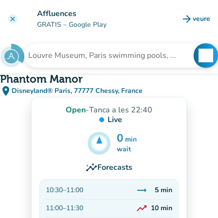
Go to main content
Affluences
arrow_forward
veure
clear
(new t
GRATIS
– Google Play
search
See
Search for an institution
Phantom Manor
place
Disneyland® Paris, 77777 Chessy, France
(open in Google Maps)
(new tab)
Open
-
Tanca a les 22:40
Live
0
min
5
min
wait
insights
Forecasts
trending_flat
10:30
–
11:00
5
min
Stable
trending_up
11:00
–
11:30
10
min