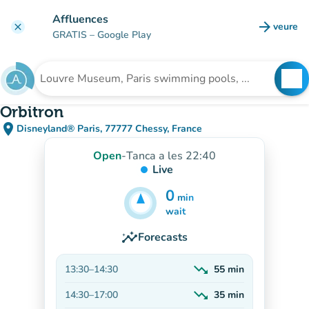
Go to main content
Affluences
arrow_forward
veure
clear
(new t
GRATIS
– Google Play
search
See
Search for an institution
Orbitron
place
Disneyland® Paris, 77777 Chessy, France
(open in Google Maps)
(new tab)
Open
-
Tanca a les 22:40
Live
0
min
1h
min
wait
insights
Forecasts
trending_down
13:30
–
14:30
55
min
Decreasing
trending_down
14:30
–
17:00
35
min