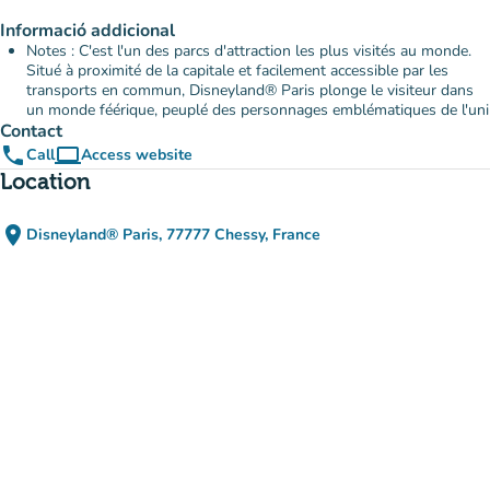
Informació addicional
Notes : C'est l'un des parcs d'attraction les plus visités au monde.
Situé à proximité de la capitale et facilement accessible par les
transports en commun, Disneyland® Paris plonge le visiteur dans
un monde féérique, peuplé des personnages emblématiques de l'uni
Contact
phone
computer
Call
Access website
(new tab)
Location
place
Disneyland® Paris, 77777 Chessy, France
(open in Google Maps)
(new tab)