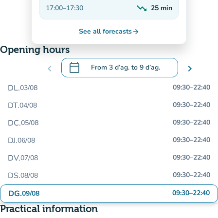
Decreasing
trending_down
17:00
–
17:30
25
min
Decreasing
See all forecasts
arrow_forward
Opening hours
calendar_today
chevron_left
From
3 d’ag.
to
9 d’ag.
chevron_right
.
Open the calendar to change dates
DL.
09:30
–
22:40
03/08
DT.
09:30
–
22:40
04/08
DC.
09:30
–
22:40
05/08
DJ.
09:30
–
22:40
06/08
DV.
09:30
–
22:40
07/08
DS.
09:30
–
22:40
08/08
DG.
09:30
–
22:40
09/08
Practical information