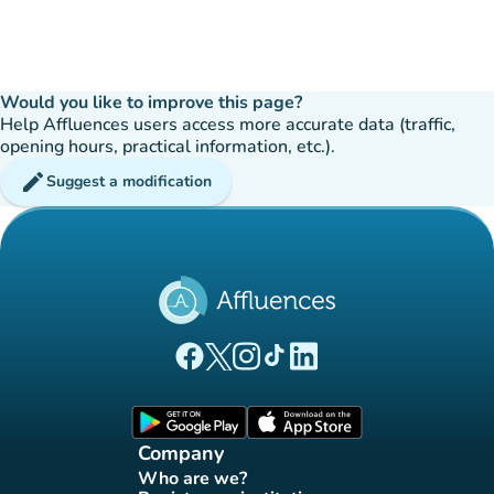
Would you like to improve this page?
Help Affluences users access more accurate data (traffic,
opening hours, practical information, etc.).
edit
Suggest a modification
(new tab)
(new tab)
(new tab)
(new tab)
(new tab)
Affluences Facebook page
Affluences Twitter page
Affluences Instagram page
Affluences Tiktok page
Affluences LinkedIn page
(new tab)
(new tab)
Company
Who are we?
(new tab)