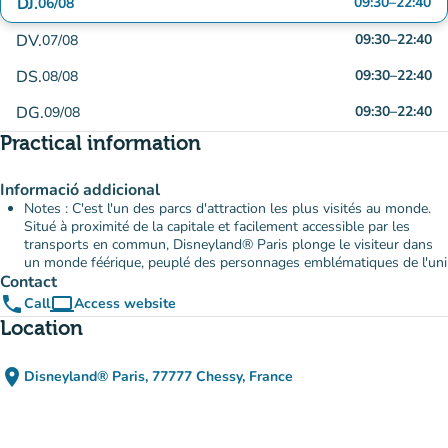
DJ.
09:30
–
22:40
06/08
DV.
09:30
–
22:40
07/08
DS.
09:30
–
22:40
08/08
DG.
09:30
–
22:40
09/08
Practical information
Informació addicional
Notes : C'est l'un des parcs d'attraction les plus visités au monde.
Situé à proximité de la capitale et facilement accessible par les
transports en commun, Disneyland® Paris plonge le visiteur dans
un monde féérique, peuplé des personnages emblématiques de l'uni
Contact
phone
computer
Call
Access website
(new tab)
Location
place
Disneyland® Paris, 77777 Chessy, France
(open in Google Maps)
(new tab)