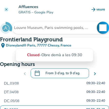
Go to main content
Affluences
arrow_forward
veure
clear
(new t
GRATIS
– Google Play
search
See
Search for an institution
Frontierland Playground
place
Disneyland® Paris, 77777 Chessy, France
(open in Google Maps)
(new tab)
Closed
-
Obre demà a les 09:30
Opening hours
calendar_today
chevron_left
From
3 d’ag.
to
9 d’ag.
chevron_right
.
Open the calendar to change dates
DL.
09:30
–
22:40
03/08
DT.
09:30
–
22:40
04/08
DC.
09:30
–
22:40
05/08