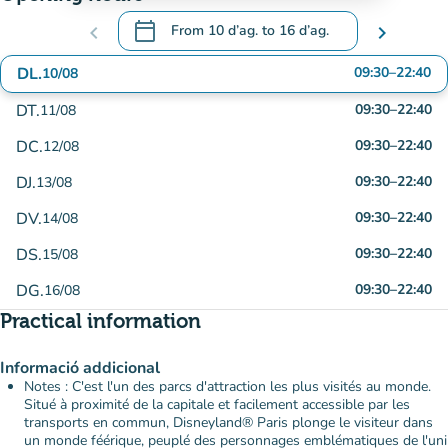
calendar_today
chevron_left
From
10 d’ag.
to
16 d’ag.
chevron_right
.
Open the calendar to change dates
DL.
09:30
–
22:40
10/08
DT.
09:30
–
22:40
11/08
DC.
09:30
–
22:40
12/08
DJ.
09:30
–
22:40
13/08
DV.
09:30
–
22:40
14/08
DS.
09:30
–
22:40
15/08
DG.
09:30
–
22:40
16/08
Practical information
Informació addicional
Notes : C'est l'un des parcs d'attraction les plus visités au monde.
Situé à proximité de la capitale et facilement accessible par les
transports en commun, Disneyland® Paris plonge le visiteur dans
un monde féérique, peuplé des personnages emblématiques de l'uni