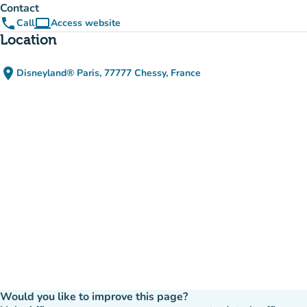
Contact
phone
computer
Call
Access website
(new tab)
Location
place
Disneyland® Paris, 77777 Chessy, France
(open in Google Maps)
(new tab)
Would you like to improve this page?