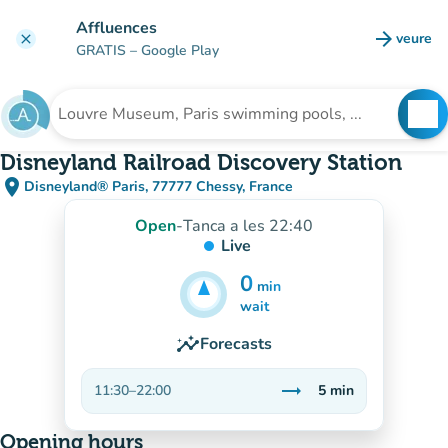
Go to main content
Affluences
arrow_forward
veure
clear
(new t
GRATIS
– Google Play
search
See
Search for an institution
Disneyland Railroad Discovery Station
place
Disneyland® Paris, 77777 Chessy, France
(open in Google Maps)
(new tab)
Open
-
Tanca a les 22:40
Live
0
min
5
min
wait
insights
Forecasts
trending_flat
11:30
–
22:00
5
min
Stable
Opening hours