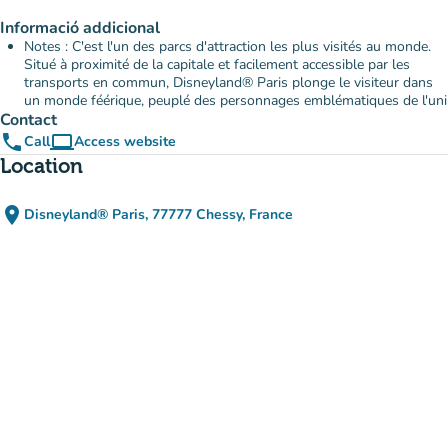
Informació addicional
Notes : C'est l'un des parcs d'attraction les plus visités au monde.
Situé à proximité de la capitale et facilement accessible par les
transports en commun, Disneyland® Paris plonge le visiteur dans
un monde féérique, peuplé des personnages emblématiques de l'uni
Contact
phone
computer
Call
Access website
(new tab)
Location
place
Disneyland® Paris, 77777 Chessy, France
(open in Google Maps)
(new tab)