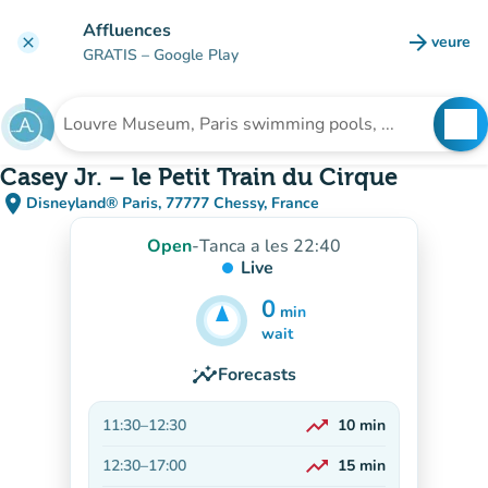
Go to main content
Affluences
arrow_forward
veure
clear
(new t
GRATIS
– Google Play
search
See
Search for an institution
Casey Jr. – le Petit Train du Cirque
place
Disneyland® Paris, 77777 Chessy, France
(open in Google Maps)
(new tab)
Open
-
Tanca a les 22:40
Live
0
min
5
min
wait
insights
Forecasts
trending_up
11:30
–
12:30
10
min
On the rise
trending_up
12:30
–
17:00
15
min