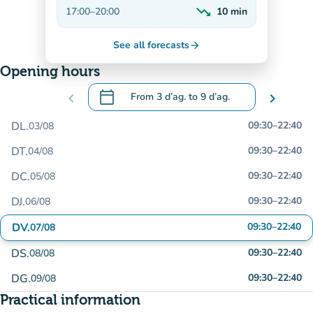
On the rise
trending_down
17:00
–
20:00
10
min
Decreasing
See all forecasts
arrow_forward
Opening hours
calendar_today
chevron_left
From
3 d’ag.
to
9 d’ag.
chevron_right
.
Open the calendar to change dates
DL.
09:30
–
22:40
03/08
DT.
09:30
–
22:40
04/08
DC.
09:30
–
22:40
05/08
DJ.
09:30
–
22:40
06/08
DV.
09:30
–
22:40
07/08
DS.
09:30
–
22:40
08/08
DG.
09:30
–
22:40
09/08
Practical information