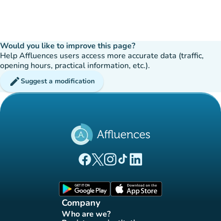
Would you like to improve this page?
Help Affluences users access more accurate data (traffic,
opening hours, practical information, etc.).
edit
Suggest a modification
(new tab)
(new tab)
(new tab)
(new tab)
(new tab)
Affluences Facebook page
Affluences Twitter page
Affluences Instagram page
Affluences Tiktok page
Affluences LinkedIn page
(new tab)
(new tab)
Company
Who are we?
(new tab)