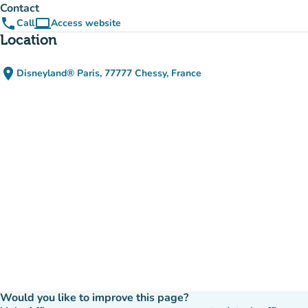
Contact
phone
computer
Call
Access website
(new tab)
Location
place
Disneyland® Paris, 77777 Chessy, France
(open in Google Maps)
(new tab)
Would you like to improve this page?