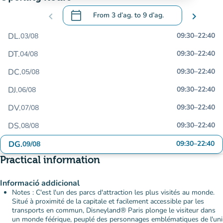
calendar_today
chevron_left
From
3 d’ag.
to
9 d’ag.
chevron_right
.
Open the calendar to change dates
DL.
09:30
–
22:40
03/08
DT.
09:30
–
22:40
04/08
DC.
09:30
–
22:40
05/08
DJ.
09:30
–
22:40
06/08
DV.
09:30
–
22:40
07/08
DS.
09:30
–
22:40
08/08
DG.
09:30
–
22:40
09/08
Practical information
Informació addicional
Notes : C'est l'un des parcs d'attraction les plus visités au monde.
Situé à proximité de la capitale et facilement accessible par les
transports en commun, Disneyland® Paris plonge le visiteur dans
un monde féérique, peuplé des personnages emblématiques de l'uni