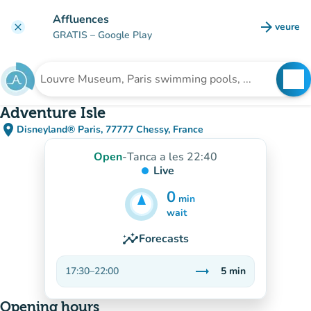
Go to main content
Affluences
arrow_forward
veure
clear
(new t
GRATIS
– Google Play
search
See
Search for an institution
Adventure Isle
place
Disneyland® Paris, 77777 Chessy, France
(open in Google Maps)
(new tab)
Open
-
Tanca a les 22:40
Live
0
min
5
min
wait
insights
Forecasts
trending_flat
17:30
–
22:00
5
min
Stable
Opening hours