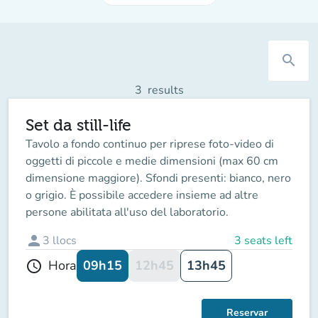
search
3
results
Set da still-life
Tavolo a fondo continuo per riprese foto-video di
oggetti di piccole e medie dimensioni (max 60 cm
dimensione maggiore). Sfondi presenti: bianco, nero
o grigio. È possibile accedere insieme ad altre
persone abilitata all'uso del laboratorio.
person
3
llocs
3 seats left
09h15
12h45
13h45
Hora
schedule
Reservar