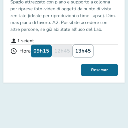
Spazio attrezzato con piano e supporto a colonna
per riprese foto-video di oggetti da punto di vista
zenitale (ideale per riproduzioni o time-lapse). Dim.
max piano di lavoro: A2. Possibile accedere con
altre persone, se già abilitate all'uso del Lab.
person
1
seient
09h15
12h45
13h45
Hora
schedule
Reservar