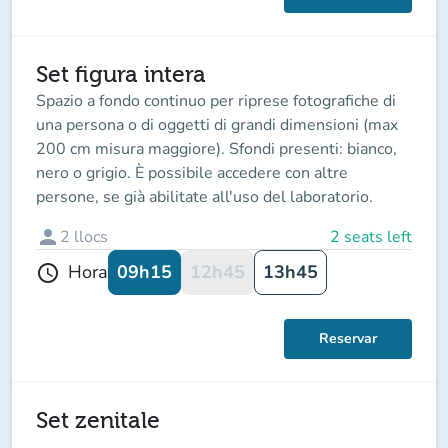
Set figura intera
Spazio a fondo continuo per riprese fotografiche di
una persona o di oggetti di grandi dimensioni (max
200 cm misura maggiore). Sfondi presenti: bianco,
nero o grigio. È possibile accedere con altre
persone, se già abilitate all'uso del laboratorio.
person
2
llocs
2 seats left
09h15
12h45
13h45
Hora
schedule
Reservar
Set zenitale