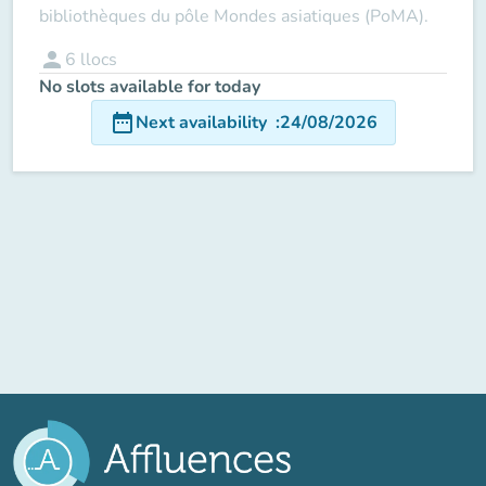
bibliothèques du pôle Mondes asiatiques (PoMA).
person
6
llocs
No slots available for today
date_range
Next availability
:
24/08/2026