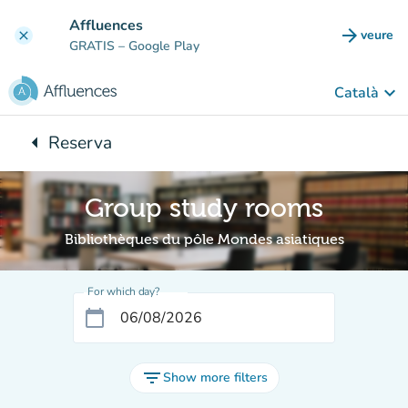
Go to main content
Affluences
arrow_forward
veure
clear
(new t
GRATIS
– Google Play
keyboard_arrow_down
Català
arrow_left
Reserva
Back to:
Group study rooms
Bibliothèques du pôle Mondes asiatiques
For which day?
calendar_today
filter_list
Show more filters