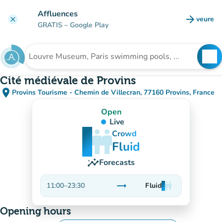
Go to main content
Affluences
arrow_forward
veure
clear
(new t
GRATIS
– Google Play
search
See
Search for an institution
Cité médiévale de Provins
place
Provins Tourisme - Chemin de Villecran, 77160 Provins, France
(open in Google Maps)
(new tab)
Open
Live
man
man
man
Crowd
Fluid
insights
Forecasts
trending_flat
11:00
–
23:30
Fluid
man
man
man
Stable
Opening hours