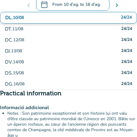
calendar_today
chevron_left
From
10 d’ag.
to
16 d’ag.
chevron_right
.
Open the calendar to change dates
DL.
24/24
10/08
DT.
24/24
11/08
DC.
24/24
12/08
DJ.
24/24
13/08
DV.
24/24
14/08
DS.
24/24
15/08
DG.
24/24
16/08
Practical information
Informació addicional
Notes : Son patrimoine exceptionnel et son histoire lui ont valu
d’être classée au patrimoine mondial de l’Unesco en 2001. Bâtie sur
un éperon rocheux, au cœur de l’ancienne région des puissants
comtes de Champagne, la cité médiévale de Provins est au Moyen-
âge u