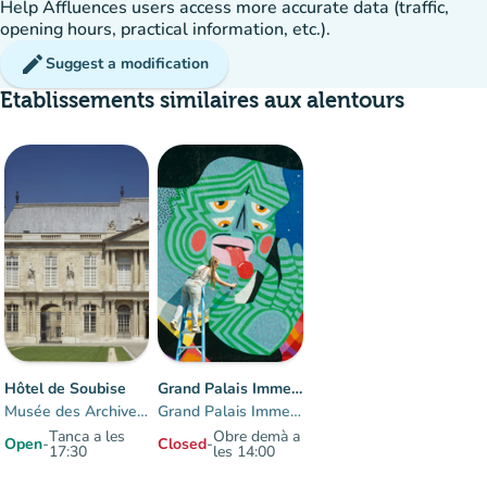
Help Affluences users access more accurate data (traffic,
opening hours, practical information, etc.).
edit
Suggest a modification
Etablissements similaires aux alentours
available
Hôtel de Soubise
Grand Palais Immersif
Musée des Archives nationales
Grand Palais Immersif
Tanca a les
Obre demà a
Open
-
Closed
-
17:30
les 14:00
Items 1 to 2 of 2