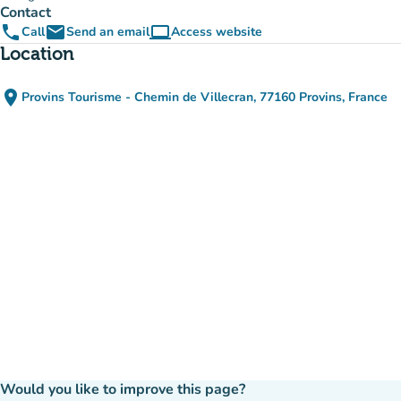
Contact
phone
email
computer
Call
Send an email
Access website
(new tab)
Location
place
Provins Tourisme - Chemin de Villecran, 77160 Provins, France
(open in Google Maps)
(new tab)
Would you like to improve this page?