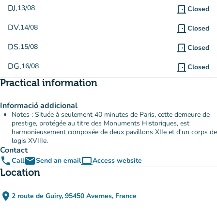
DJ.
13/08
door_front
Closed
DV.
14/08
door_front
Closed
DS.
15/08
door_front
Closed
DG.
16/08
door_front
Closed
Practical information
Informació addicional
Notes : Située à seulement 40 minutes de Paris, cette demeure de
prestige, protégée au titre des Monuments Historiques, est
harmonieusement composée de deux pavillons XIIe et d'un corps de
logis XVIIIe.
Contact
phone
email
computer
Call
Send an email
Access website
(new tab)
Location
place
2 route de Guiry, 95450 Avernes, France
(open in Google Maps)
(new tab)