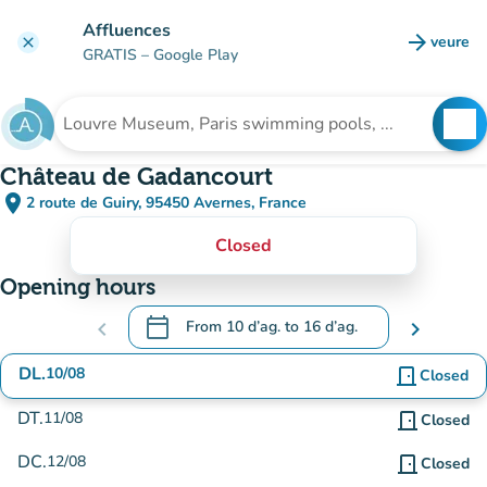
Go to main content
Affluences
arrow_forward
veure
clear
(new t
GRATIS
– Google Play
search
See
Search for an institution
Château de Gadancourt
place
2 route de Guiry, 95450 Avernes, France
(open in Google Maps)
(new tab)
Closed
Opening hours
calendar_today
chevron_left
From
10 d’ag.
to
16 d’ag.
chevron_right
.
Open the calendar to change dates
DL.
10/08
door_front
Closed
DT.
11/08
door_front
Closed
DC.
12/08
door_front
Closed