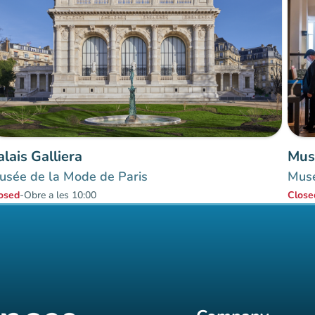
alais Galliera
usée de la Mode de Paris
Musé
osed
-
Obre a les 10:00
Close