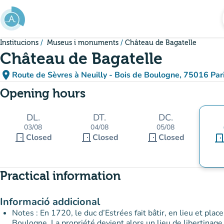
Go to main content
Institucions
Museus i monuments
Château de Bagatelle
Château de Bagatelle
place
Route de Sèvres à Neuilly - Bois de Boulogne, 75016 Pari
(open in Google Maps)
(new tab)
Opening hours
DL.
DT.
DC.
03/08
04/08
05/08
door_front
door_front
door_front
Closed
Closed
Closed
door_fro
Practical information
Informació addicional
Notes : En 1720, le duc d’Estrées fait bâtir, en lieu et pla
Boulogne. La propriété devient alors un lieu de libertinag