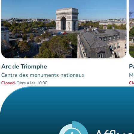
Arc de Triomphe
P
Centre des monuments nationaux
M
Closed
-
Obre a les 10:00
Cl
Items 1 to 3 of 3