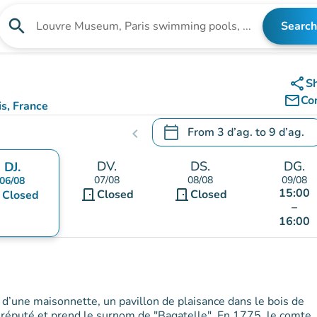
search
Search
Search for an institution
share
S
mail_outline
Co
s, France
calendar_today
From
3 d’ag.
to
9 d’ag.
chevron_left
.
Open the calendar to change
DV.
DS.
DG.
DJ.
07/08
08/08
09/08
06/08
15:00
door_front
door_front
nt
Closed
Closed
Closed
–
16:00
ce d’une maisonnette, un pavillon de plaisance dans le bois de
e réputé et prend le surnom de "Bagatelle". En 1775, le comte