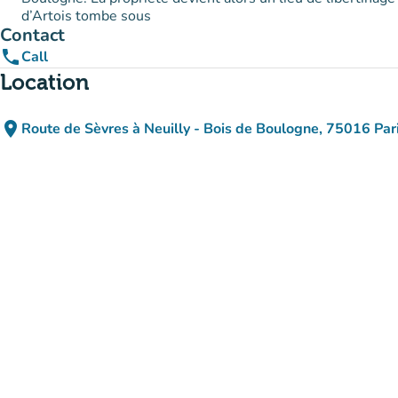
d’Artois tombe sous
Contact
phone
Call
Location
place
Route de Sèvres à Neuilly - Bois de Boulogne, 75016 Pari
(open in Google Maps)
(new tab)