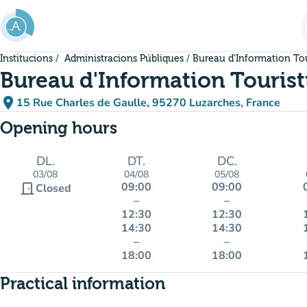
Go to main content
Institucions
Administracions Públiques
Bureau d'Information Tou
Bureau d'Information Touris
place
15 Rue Charles de Gaulle, 95270 Luzarches, France
(open in Google Maps)
(new tab)
Opening hours
DL.
DT.
DC.
03/08
04/08
05/08
09:00
09:00
door_front
Closed
–
–
12:30
12:30
14:30
14:30
–
–
18:00
18:00
Practical information