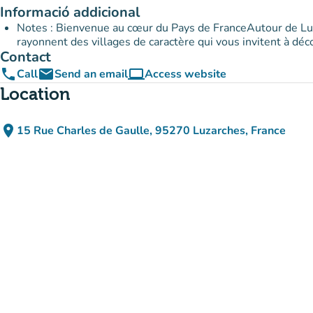
Informació addicional
Notes : Bienvenue au cœur du Pays de FranceAutour de Luz
rayonnent des villages de caractère qui vous invitent à décou
Contact
phone
email
computer
Call
Send an email
Access website
(new tab)
Location
place
15 Rue Charles de Gaulle, 95270 Luzarches, France
(open in Google Maps)
(new tab)