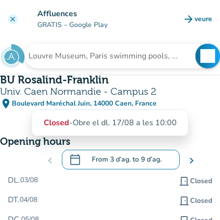
Go to main content
Affluences
arrow_forward
veure
clear
(new t
GRATIS
– Google Play
search
See
Search for an institution
BU Rosalind-Franklin
Univ. Caen Normandie - Campus 2
place
Boulevard Maréchal Juin, 14000 Caen, France
(open in Google Maps)
(new tab)
Closed
-
Obre el dl. 17/08 a les 10:00
Opening hours
calendar_today
chevron_left
From
3 d’ag.
to
9 d’ag.
chevron_right
.
Open the calendar to change dates
DL.
03/08
door_front
Closed
DT.
04/08
door_front
Closed
DC.
05/08