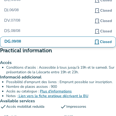
door_front
Closed
DJ.
06/08
door_front
Closed
DV.
07/08
door_front
Closed
DS.
08/08
door_front
Closed
DG.
09/08
door_front
Closed
Practical information
Accés
Conditions d'accès : Accessible à tous jusqu'à 19h et le samedi. Sur
présentation de la Léocarte entre 19h et 23h.
Informació addicional
Possibilité d'emprunt des livres : Emprunt possible sur inscription.
Nombre de places assises : 900
Accès au catalogue :
Plus d'informations
Notes :
Lien vers la fiche pratique décrivant la BU
Available services
check
check
Accés mobilitat reduïda
Impressores