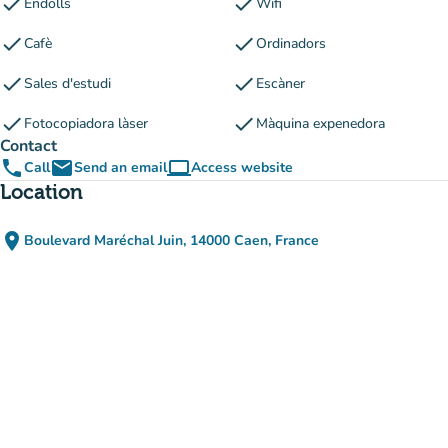
check
check
Endolls
Wifi
check
check
Cafè
Ordinadors
check
check
Sales d'estudi
Escàner
check
check
Fotocopiadora làser
Màquina expenedora
Contact
phone
email
computer
Call
Send an email
Access website
(new tab)
Location
place
Boulevard Maréchal Juin, 14000 Caen, France
(open in Google Maps)
(new tab)