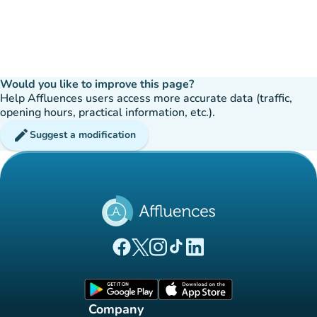
Would you like to improve this page?
Help Affluences users access more accurate data (traffic,
opening hours, practical information, etc.).
edit
Suggest a modification
(new tab)
(new tab)
(new tab)
(new tab)
(new tab)
Affluences Facebook page
Affluences Twitter page
Affluences Instagram page
Affluences Tiktok page
Affluences LinkedIn page
(new tab)
(new tab)
Company