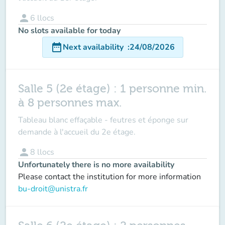
person
6
llocs
No slots available for today
date_range
Next availability
:
24/08/2026
Salle 5 (2e étage) : 1 personne min.
à 8 personnes max.
Tableau blanc effaçable - feutres et éponge sur
demande à l'accueil du 2e étage.
person
8
llocs
Unfortunately there is no more availability
Please contact the institution for more information
bu-droit@unistra.fr