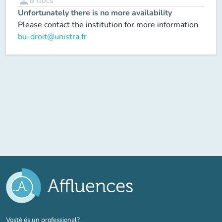
person
8
llocs
Unfortunately there is no more availability
Please contact the institution for more information
bu-droit@unistra.fr
(new tab)
Vostè és un professional?