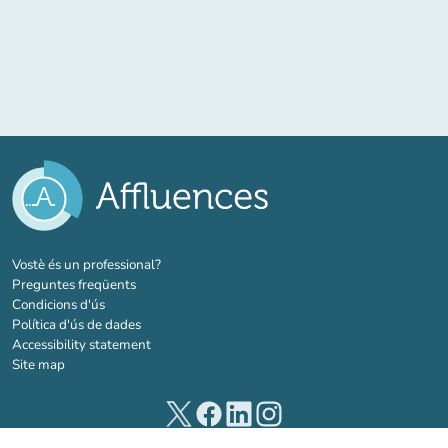
(new tab)
Vostè és un professional?
Preguntes freqüents
Condicions d'ús
Política d'ús de dades
Accessibility statement
Site map
(new tab)
(new tab)
(new tab)
(new tab)