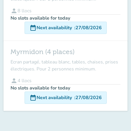
person
8
llocs
No slots available for today
date_range
Next availability
:
27/08/2026
Myrmidon (4 places)
Ecran partagé, tableau blanc, tables, chaises, prises
électriques. Pour 2 personnes minimum.
person
4
llocs
No slots available for today
date_range
Next availability
:
27/08/2026