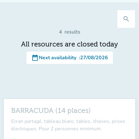
search
4
results
All resources are closed today
date_range
Next availability
:
27/08/2026
BARRACUDA (14 places)
Ecran partagé, tableau blanc, tables, chaises, prises
électriques. Pour 2 personnes minimum.