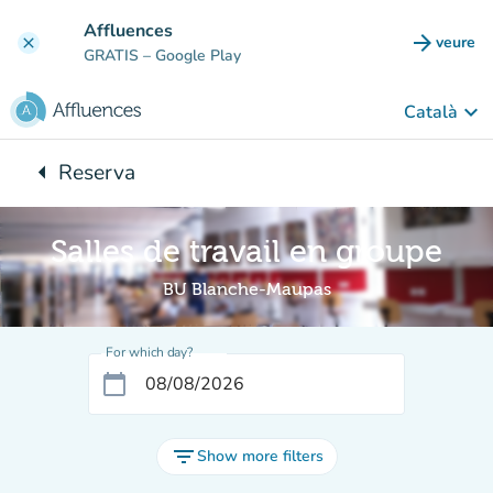
Go to main content
Affluences
arrow_forward
veure
clear
(new t
GRATIS
– Google Play
keyboard_arrow_down
Català
arrow_left
Reserva
Back to:
Salles de travail en groupe
BU Blanche-Maupas
For which day?
calendar_today
filter_list
Show more filters