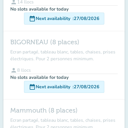
person
14
llocs
No slots available for today
date_range
Next availability
:
27/08/2026
BIGORNEAU (8 places)
Ecran partagé, tableau blanc, tables, chaises, prises
électriques. Pour 2 personnes minimum.
person
8
llocs
No slots available for today
date_range
Next availability
:
27/08/2026
Mammouth (8 places)
Ecran partagé, tableau blanc, tables, chaises, prises
électriques. Pour 2 personnes minimum.