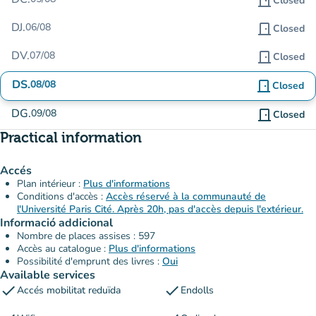
door_front
Closed
DJ.
06/08
door_front
Closed
DV.
07/08
door_front
Closed
DS.
08/08
door_front
Closed
DG.
09/08
door_front
Closed
Practical information
Accés
Plan intérieur :
Plus d'informations
Conditions d'accès :
Accès réservé à la communauté de
l'Université Paris Cité. Après 20h, pas d'accès depuis l'extérieur.
Informació addicional
Nombre de places assises : 597
Accès au catalogue :
Plus d'informations
Possibilité d'emprunt des livres :
Oui
Available services
check
check
Accés mobilitat reduïda
Endolls