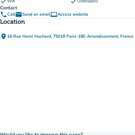
check
check
Wifi
Ordinadors
Contact
phone
email
computer
Call
Send an email
Access website
(new tab)
Location
place
16 Rue Henri Huchard, 75018 Paris-18E-Arrondissement, France
(open in Google Maps)
(new tab)
Would you like to improve this page?