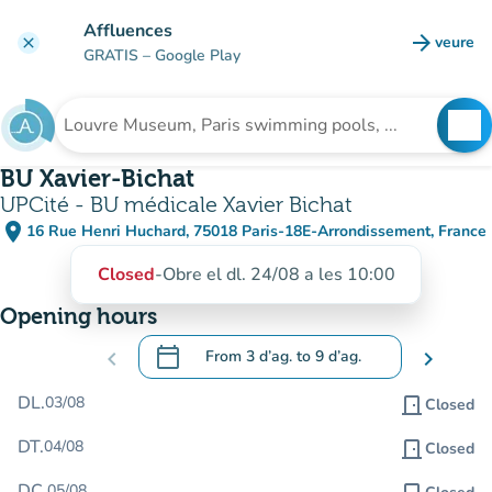
Go to main content
Affluences
arrow_forward
veure
clear
(new t
GRATIS
– Google Play
search
See
Search for an institution
BU Xavier-Bichat
UPCité - BU médicale Xavier Bichat
place
16 Rue Henri Huchard, 75018 Paris-18E-Arrondissement, France
(open in Google Maps)
(new tab)
Closed
-
Obre el dl. 24/08 a les 10:00
Opening hours
calendar_today
chevron_left
From
3 d’ag.
to
9 d’ag.
chevron_right
.
Open the calendar to change dates
DL.
03/08
door_front
Closed
DT.
04/08
door_front
Closed
DC.
05/08