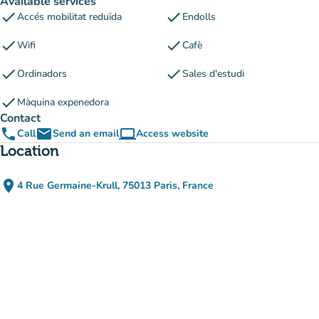
Available services
check
check
Accés mobilitat reduïda
Endolls
check
check
Wifi
Cafè
check
check
Ordinadors
Sales d'estudi
check
Màquina expenedora
Contact
phone
email
computer
Call
Send an email
Access website
(new tab)
Location
place
4 Rue Germaine-Krull, 75013 Paris, France
(open in Google Maps)
(new tab)