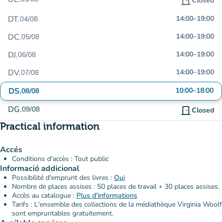
door_front
Closed
DT.
14:00
–
19:00
04/08
DC.
14:00
–
19:00
05/08
DJ.
14:00
–
19:00
06/08
DV.
14:00
–
19:00
07/08
DS.
10:00
–
18:00
08/08
DG.
09/08
door_front
Closed
Practical information
Accés
Conditions d'accès : Tout public
Informació addicional
Possibilité d'emprunt des livres :
Oui
Nombre de places assises : 50 places de travail + 30 places assises.
Accès au catalogue :
Plus d'informations
Tarifs : L'ensemble des collections de la médiathèque Virginia Woolf
sont empruntables gratuitement.