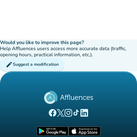
Would you like to improve this page?
Help Affluences users access more accurate data (traffic,
opening hours, practical information, etc.).
edit
Suggest a modification
(new tab)
(new tab)
(new tab)
(new tab)
(new tab)
Affluences Facebook page
Affluences Twitter page
Affluences Instagram page
Affluences Tiktok page
Affluences LinkedIn page
(new tab)
(new tab)