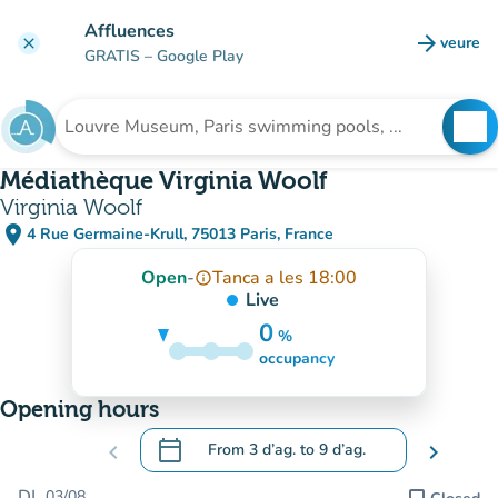
Go to main content
Affluences
arrow_forward
veure
clear
(new t
GRATIS
– Google Play
search
See
Search for an institution
Médiathèque Virginia Woolf
Virginia Woolf
place
4 Rue Germaine-Krull, 75013 Paris, France
(open in Google Maps)
(new tab)
Open
-
Tanca a les 18:00
info_outline
Live
0
%
15%
occupancy
Opening hours
calendar_today
chevron_left
From
3 d’ag.
to
9 d’ag.
chevron_right
.
Open the calendar to change dates
DL.
03/08