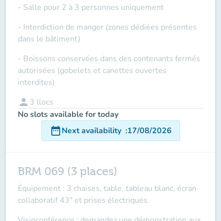
- Salle pour 2 à 3 personnes uniquement
- Interdiction de manger (zones dédiées présentes
dans le bâtiment)
- Boissons conservées dans des contenants fermés
autorisées (gobelets et canettes ouvertes
interdites)
person
3
llocs
No slots available for today
date_range
Next availability
:
17/08/2026
BRM 069 (3 places)
Équipement : 3 chaises, table, tableau blanc, écran
collaboratif 43" et prises électriques.
Visioconférence : demandez une démonstration aux