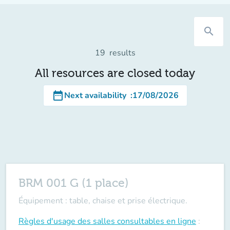
search
19
results
All resources are closed today
date_range
Next availability
:
17/08/2026
BRM 001 G (1 place)
Équipement : table, chaise et prise électrique.
Règles d'usage des salles
consultables en ligne
: