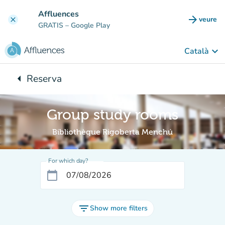
Go to main content
Affluences
arrow_forward
veure
clear
(new t
GRATIS
– Google Play
keyboard_arrow_down
Català
arrow_left
Reserva
Back to:
Group study rooms
Bibliothèque Rigoberta Menchú
For which day?
calendar_today
filter_list
Show more filters