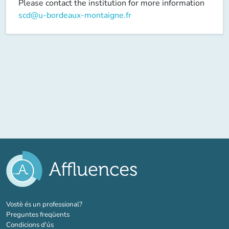
Please contact the institution for more information
scd@u-bordeaux-montaigne.fr
(new tab)
Vostè és un professional?
Preguntes freqüents
Condicions d'ús