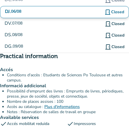
door_front
Closed
DJ.
06/08
door_front
Closed
DV.
07/08
door_front
Closed
DS.
08/08
door_front
Closed
DG.
09/08
door_front
Closed
Practical information
Accés
Conditions d'accès : Etudiants de Sciences Po Toulouse et autres
campus.
Informació addicional
Possibilité d'emprunt des livres : Emprunts de livres, périodiques,
presse, jeux de société, objets et connectique.
Nombre de places assises : 100
Accès au catalogue :
Plus d'informations
Notes : Réservation de salles de travail en groupe
Available services
check
check
Accés mobilitat reduïda
Impressores