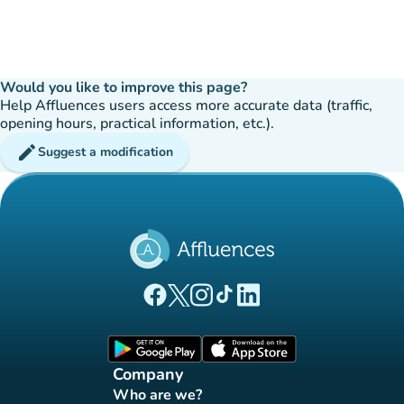
Would you like to improve this page?
Help Affluences users access more accurate data (traffic,
opening hours, practical information, etc.).
edit
Suggest a modification
(new tab)
(new tab)
(new tab)
(new tab)
(new tab)
Affluences Facebook page
Affluences Twitter page
Affluences Instagram page
Affluences Tiktok page
Affluences LinkedIn page
(new tab)
(new tab)
Company
Who are we?
(new tab)