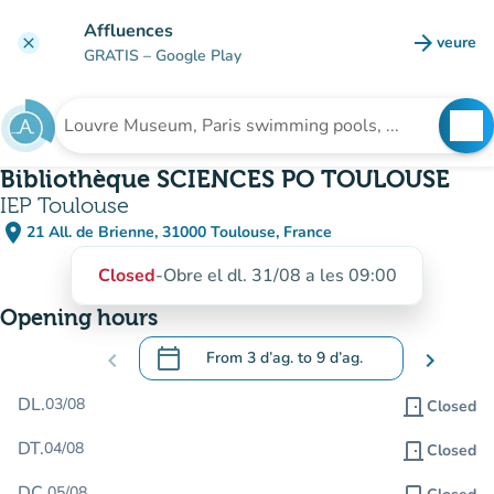
Go to main content
Affluences
arrow_forward
veure
clear
(new t
GRATIS
– Google Play
search
See
Search for an institution
Bibliothèque SCIENCES PO TOULOUSE
IEP Toulouse
place
21 All. de Brienne, 31000 Toulouse, France
(open in Google Maps)
(new tab)
Closed
-
Obre el dl. 31/08 a les 09:00
Opening hours
calendar_today
chevron_left
From
3 d’ag.
to
9 d’ag.
chevron_right
.
Open the calendar to change dates
DL.
03/08
door_front
Closed
DT.
04/08
door_front
Closed
DC.
05/08