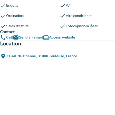
check
check
Endolls
Wifi
check
check
Ordinadors
Aire condicionat
check
check
Sales d'estudi
Fotocopiadora làser
Contact
phone
email
computer
Call
Send an email
Access website
(new tab)
Location
place
21 All. de Brienne, 31000 Toulouse, France
(open in Google Maps)
(new tab)