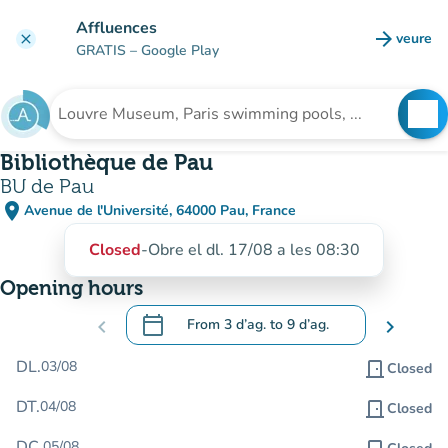
Go to main content
Affluences
arrow_forward
veure
clear
(new t
GRATIS
– Google Play
search
See
Search for an institution
Bibliothèque de Pau
BU de Pau
place
Avenue de l'Université, 64000 Pau, France
(open in Google Maps)
(new tab)
Closed
-
Obre el dl. 17/08 a les 08:30
Opening hours
calendar_today
chevron_left
From
3 d’ag.
to
9 d’ag.
chevron_right
.
Open the calendar to change dates
DL.
03/08
door_front
Closed
DT.
04/08
door_front
Closed
DC.
05/08