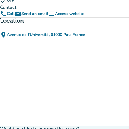
check
Wifi
Contact
phone
email
computer
Call
Send an email
Access website
(new tab)
Location
place
Avenue de l'Université, 64000 Pau, France
(open in Google Maps)
(new tab)
Would you like to improve this page?