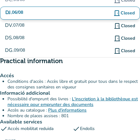
door_front
Closed
DJ.
06/08
door_front
Closed
DV.
07/08
door_front
Closed
DS.
08/08
door_front
Closed
DG.
09/08
door_front
Closed
Practical information
Accés
Conditions d'accès : Accès libre et gratuit pour tous dans le respect
des consignes sanitaires en vigueur
Informació addicional
Possibilité d'emprunt des livres :
L'inscription à la bibliothèque est
nécessaire pour emprunter des documents
Accès au catalogue :
Plus d'informations
Nombre de places assises : 801
Available services
check
check
Accés mobilitat reduïda
Endolls