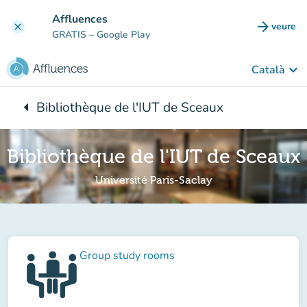
Go to main content
Affluences
arrow_forward
veure
clear
(new t
GRATIS
– Google Play
keyboard_arrow_down
Català
arrow_left
Bibliothèque de l'IUT de Sceaux
Back to:
Bibliothèque de l'IUT de Sceaux
Université Paris-Saclay
Group study rooms