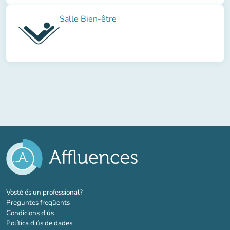
Salle Bien-être
(new tab)
Vostè és un professional?
Preguntes freqüents
Condicions d'ús
Política d'ús de dades