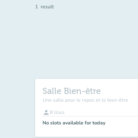
1
result
Salle Bien-être
Une salle pour le repos et le bien-être
person
8
llocs
No slots available for today