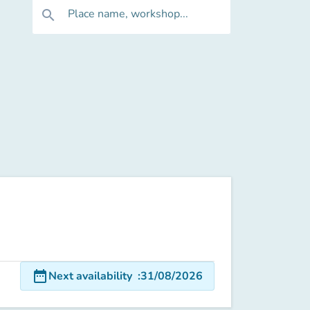
Place name, workshop...
search
date_range
Next availability
:
31/08/2026