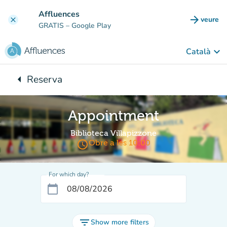
Go to main content
Affluences
arrow_forward
veure
clear
(new t
GRATIS
– Google Play
keyboard_arrow_down
Català
arrow_left
Reserva
Back to:
Appointment
Biblioteca Villapizzone
access_time
Obre a les 10:00
For which day?
calendar_today
filter_list
Show more filters