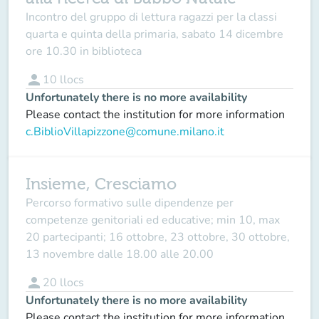
Incontro del gruppo di lettura ragazzi per la classi
quarta e quinta della primaria, sabato 14 dicembre
ore 10.30 in biblioteca
person
10
llocs
Unfortunately there is no more availability
Please contact the institution for more information
c.BiblioVillapizzone@comune.milano.it
Insieme, Cresciamo
Percorso formativo sulle dipendenze per
competenze genitoriali ed educative; min 10, max
20 partecipanti; 16 ottobre, 23 ottobre, 30 ottobre,
13 novembre dalle 18.00 alle 20.00
person
20
llocs
Unfortunately there is no more availability
Please contact the institution for more information