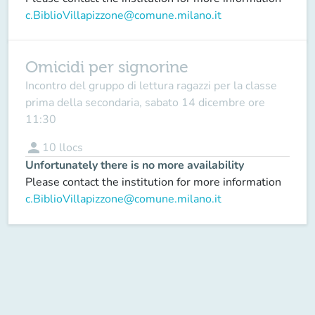
c.BiblioVillapizzone@comune.milano.it
Omicidi per signorine
Incontro del gruppo di lettura ragazzi per la classe
prima della secondaria, sabato 14 dicembre ore
11:30
person
10
llocs
Unfortunately there is no more availability
Please contact the institution for more information
c.BiblioVillapizzone@comune.milano.it