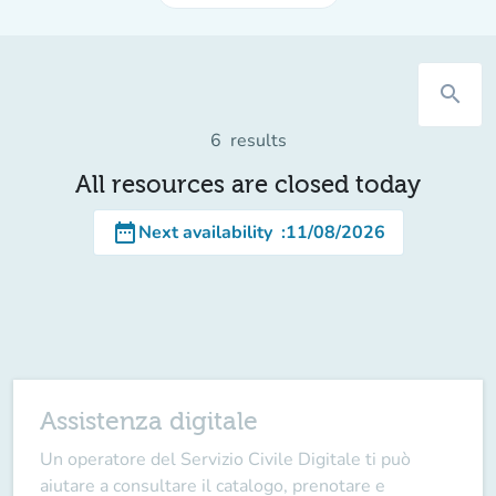
search
6
results
All resources are closed today
date_range
Next availability
:
11/08/2026
Assistenza digitale
Un operatore del
Servizio Civile Digitale
ti può
aiutare a consultare il catalogo, prenotare e