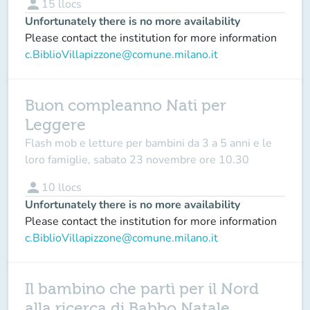
person
15
llocs
Unfortunately there is no more availability
Please contact the institution for more information
c.BiblioVillapizzone@comune.milano.it
Buon compleanno Nati per
Leggere
Flash mob e letture per bambini da 3 a 5 anni e le
loro famiglie, sabato 23 novembre ore 10.30
person
10
llocs
Unfortunately there is no more availability
Please contact the institution for more information
c.BiblioVillapizzone@comune.milano.it
Il bambino che partì per il Nord
alla ricerca di Babbo Natale