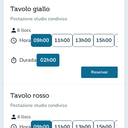
Tavolo giallo
Postazione studio condiviso
person
6
llocs
09h00
11h00
13h00
15h00
17h
Hora
schedule
02h00
Durada
timer
Reservar
Tavolo rosso
Postazione studio condiviso
person
4
llocs
09h00
11h00
13h00
15h00
17h
Hora
schedule