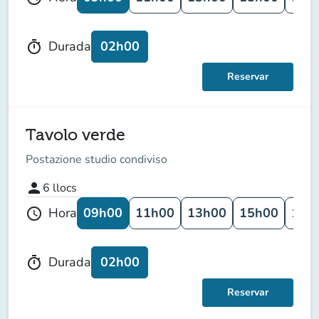
02h00
Durada
timer
Reservar
Tavolo verde
Postazione studio condiviso
person
6
llocs
09h00
11h00
13h00
15h00
17h
Hora
schedule
02h00
Durada
timer
Reservar