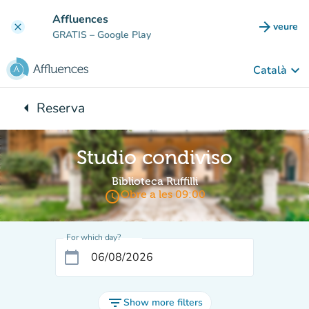
Go to main content
Affluences
arrow_forward
veure
clear
(new t
GRATIS
– Google Play
keyboard_arrow_down
Català
arrow_left
Reserva
Back to:
Studio condiviso
Biblioteca Ruffilli
access_time
Obre a les 09:00
For which day?
calendar_today
filter_list
Show more filters