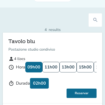
search
4
results
Tavolo blu
Postazione studio condiviso
person
4
llocs
09h00
11h00
13h00
15h00
17h
Hora
schedule
02h00
Durada
timer
Reservar