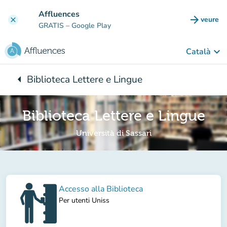
Go to main content
Affluences
arrow_forward
veure
clear
(new t
GRATIS
– Google Play
keyboard_arrow_down
Català
arrow_left
Biblioteca Lettere e Lingue
Back to:
Biblioteca Lettere e Lingue
Università di Sassari
Accesso alla Biblioteca
Per utenti Uniss