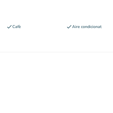
check
check
Cafè
Aire condicionat