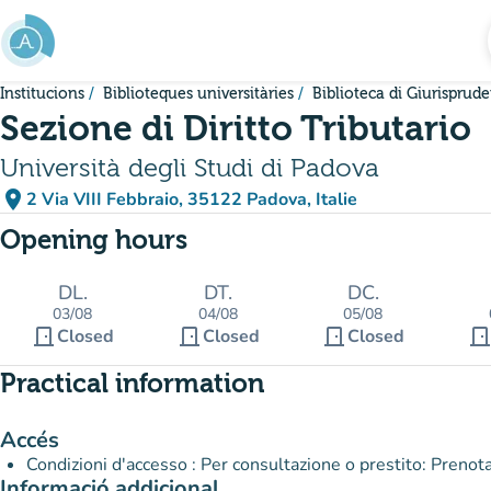
Go to main content
Institucions
Biblioteques universitàries
Biblioteca di Giurisprud
Sezione di Diritto Tributario
Università degli Studi di Padova
place
2 Via VIII Febbraio, 35122 Padova, Italie
(open in Google Maps)
(new tab)
Opening hours
DL.
DT.
DC.
03/08
04/08
05/08
door_front
door_front
door_front
door_fron
Closed
Closed
Closed
Practical information
Accés
Condizioni d'accesso : Per consultazione o prestito: Prenota 
Informació addicional