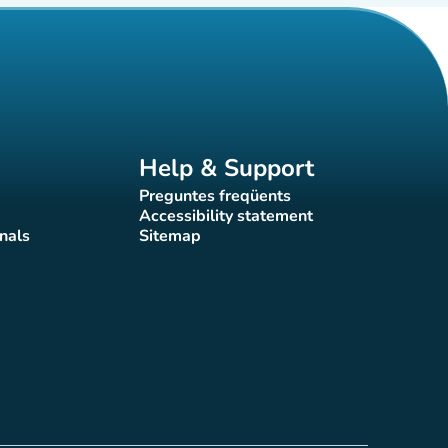
Help & Support
Preguntes freqüents
(new tab)
Accessibility statement
(new tab)
nals
Sitemap
)
(new tab)