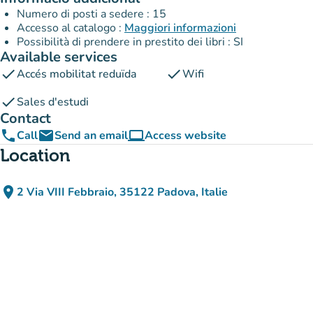
Numero di posti a sedere : 15
Accesso al catalogo :
Maggiori informazioni
Possibilità di prendere in prestito dei libri : SI
Available services
check
check
Accés mobilitat reduïda
Wifi
check
Sales d'estudi
Contact
phone
email
computer
Call
Send an email
Access website
(new tab)
Location
place
2 Via VIII Febbraio, 35122 Padova, Italie
(open in Google Maps)
(new tab)