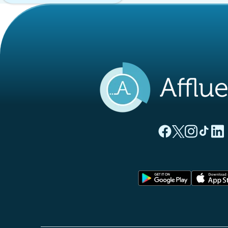
(new tab)
(new tab)
(new ta
(new
(
Affluences Facebo
Affluences Twi
Affluences 
Affluen
Affl
(new tab)