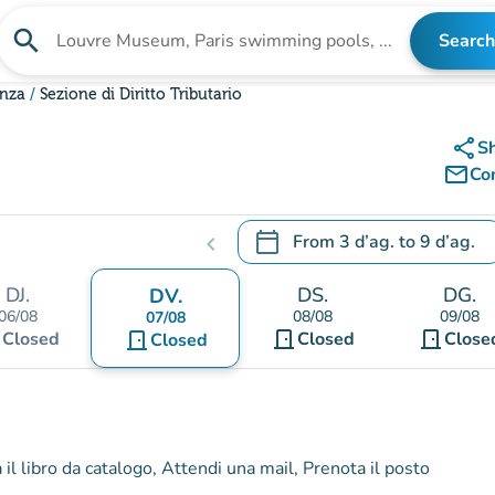
search
Search
Search for an institution
enza
Sezione di Diritto Tributario
share
S
mail_outline
Co
calendar_today
From
3 d’ag.
to
9 d’ag.
chevron_left
.
Open the calendar to change
DJ.
DS.
DG.
DV.
06/08
08/08
09/08
07/08
t
door_front
door_front
Closed
door_front
Closed
Close
Closed
il libro da catalogo, Attendi una mail, Prenota il posto