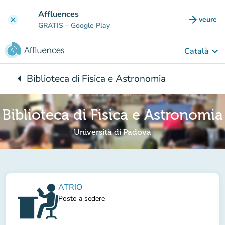
Go to main content
Affluences
arrow_forward
veure
clear
(new t
GRATIS
– Google Play
keyboard_arrow_down
Català
arrow_left
Biblioteca di Fisica e Astronomia
Back to:
Biblioteca di Fisica e Astronomia
Università di Padova
ATRIO
Posto a sedere