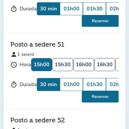
30 min
01h00
01h30
02h00
Durada
timer
Reservar
Posto a sedere 51
person
1
seient
15h00
15h30
16h00
16h30
17h
Hora
schedule
30 min
01h00
01h30
02h00
Durada
timer
Reservar
Posto a sedere 52