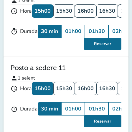
person
1
seient
15h00
15h30
16h00
16h30
17h
Hora
schedule
30 min
01h00
01h30
02h00
Durada
timer
Reservar
Posto a sedere 11
person
1
seient
15h00
15h30
16h00
16h30
17h
Hora
schedule
30 min
01h00
01h30
02h00
Durada
timer
Reservar