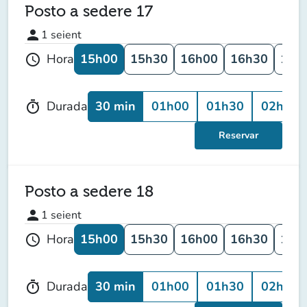
Posto a sedere 17
person
1
seient
15h00
15h30
16h00
16h30
17h
Hora
schedule
30 min
01h00
01h30
02h00
Durada
timer
Reservar
Posto a sedere 18
person
1
seient
15h00
15h30
16h00
16h30
17h
Hora
schedule
30 min
01h00
01h30
02h00
Durada
timer