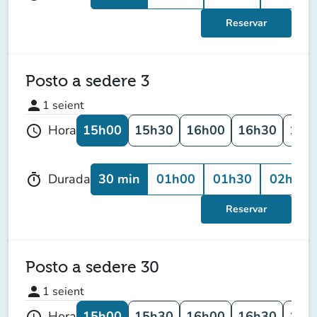
Reservar
Posto a sedere 3
person
1
seient
15h00
15h30
16h00
16h30
17h
Hora
schedule
30 min
01h00
01h30
02h00
Durada
timer
Reservar
Posto a sedere 30
person
1
seient
15h00
15h30
16h00
16h30
17h
Hora
schedule