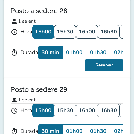
Posto a sedere 28
person
1
seient
15h00
15h30
16h00
16h30
17h
Hora
schedule
30 min
01h00
01h30
02h00
Durada
timer
Reservar
Posto a sedere 29
person
1
seient
15h00
15h30
16h00
16h30
17h
Hora
schedule
30 min
01h00
01h30
02h00
Durada
timer