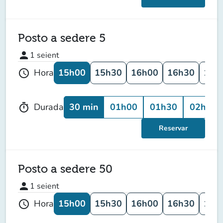
Posto a sedere 5
person
1
seient
15h00
15h30
16h00
16h30
17h
Hora
schedule
30 min
01h00
01h30
02h00
Durada
timer
Reservar
Posto a sedere 50
person
1
seient
15h00
15h30
16h00
16h30
17h
Hora
schedule