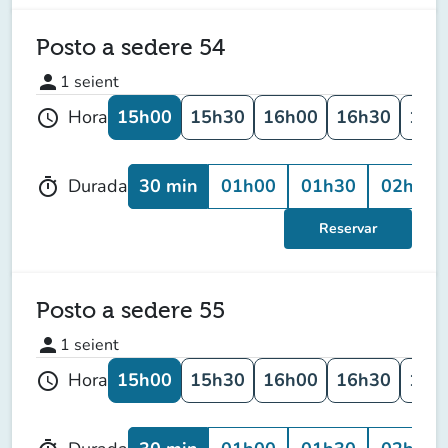
Posto a sedere 54
person
1
seient
15h00
15h30
16h00
16h30
17h
Hora
schedule
30 min
01h00
01h30
02h00
Durada
timer
Reservar
Posto a sedere 55
person
1
seient
15h00
15h30
16h00
16h30
17h
Hora
schedule