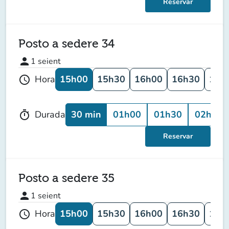
Reservar
Posto a sedere 34
person
1
seient
15h00
15h30
16h00
16h30
17h
Hora
schedule
30 min
01h00
01h30
02h00
Durada
timer
Reservar
Posto a sedere 35
person
1
seient
15h00
15h30
16h00
16h30
17h
Hora
schedule