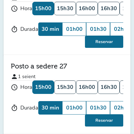
15h00
15h30
16h00
16h30
17h
Hora
schedule
30 min
01h00
01h30
02h00
Durada
timer
Reservar
Posto a sedere 27
person
1
seient
15h00
15h30
16h00
16h30
17h
Hora
schedule
30 min
01h00
01h30
02h00
Durada
timer
Reservar