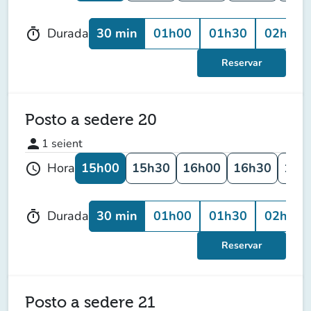
30 min
01h00
01h30
02h00
Durada
timer
Reservar
Posto a sedere 20
person
1
seient
15h00
15h30
16h00
16h30
17h
Hora
schedule
30 min
01h00
01h30
02h00
Durada
timer
Reservar
Posto a sedere 21