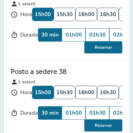
person
1
seient
15h00
15h30
16h00
16h30
17h
Hora
schedule
30 min
01h00
01h30
02h00
Durada
timer
Reservar
Posto a sedere 38
person
1
seient
15h00
15h30
16h00
16h30
17h
Hora
schedule
30 min
01h00
01h30
02h00
Durada
timer
Reservar