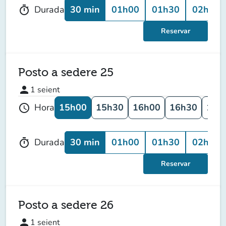
30 min
01h00
01h30
02h00
Durada
timer
Reservar
Posto a sedere 25
person
1
seient
15h00
15h30
16h00
16h30
17h
Hora
schedule
30 min
01h00
01h30
02h00
Durada
timer
Reservar
Posto a sedere 26
person
1
seient