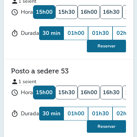
person
1
seient
15h00
15h30
16h00
16h30
17h
Hora
schedule
30 min
01h00
01h30
02h00
Durada
timer
Reservar
Posto a sedere 53
person
1
seient
15h00
15h30
16h00
16h30
17h
Hora
schedule
30 min
01h00
01h30
02h00
Durada
timer
Reservar