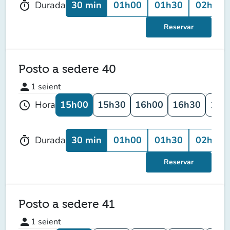
30 min
01h00
01h30
02h00
Durada
timer
Reservar
Posto a sedere 40
person
1
seient
15h00
15h30
16h00
16h30
17h
Hora
schedule
30 min
01h00
01h30
02h00
Durada
timer
Reservar
Posto a sedere 41
person
1
seient