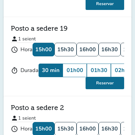
Reservar
Posto a sedere 19
person
1
seient
15h00
15h30
16h00
16h30
17h
Hora
schedule
30 min
01h00
01h30
02h00
Durada
timer
Reservar
Posto a sedere 2
person
1
seient
15h00
15h30
16h00
16h30
17h
Hora
schedule