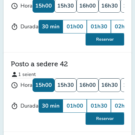
15h00
15h30
16h00
16h30
17h
Hora
schedule
30 min
01h00
01h30
02h00
Durada
timer
Reservar
Posto a sedere 42
person
1
seient
15h00
15h30
16h00
16h30
17h
Hora
schedule
30 min
01h00
01h30
02h00
Durada
timer
Reservar