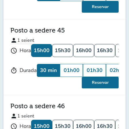
Reservar
Posto a sedere 45
person
1
seient
15h00
15h30
16h00
16h30
17h
Hora
schedule
30 min
01h00
01h30
02h00
Durada
timer
Reservar
Posto a sedere 46
person
1
seient
15h00
15h30
16h00
16h30
17h
Hora
schedule