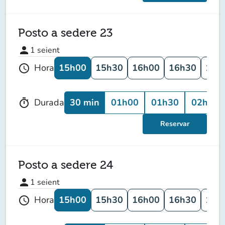
Posto a sedere 23
person
1
seient
15h00
15h30
16h00
16h30
17h
Hora
schedule
30 min
01h00
01h30
02h00
Durada
timer
Reservar
Posto a sedere 24
person
1
seient
15h00
15h30
16h00
16h30
17h
Hora
schedule