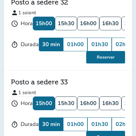
Posto a sedere 32
person
1
seient
15h00
15h30
16h00
16h30
17h
Hora
schedule
30 min
01h00
01h30
02h00
Durada
timer
Reservar
Posto a sedere 33
person
1
seient
15h00
15h30
16h00
16h30
17h
Hora
schedule
30 min
01h00
01h30
02h00
Durada
timer