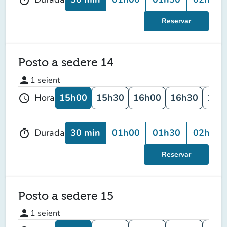
Reservar
Posto a sedere 14
person
1
seient
15h00
15h30
16h00
16h30
17h
Hora
schedule
30 min
01h00
01h30
02h00
Durada
timer
Reservar
Posto a sedere 15
person
1
seient