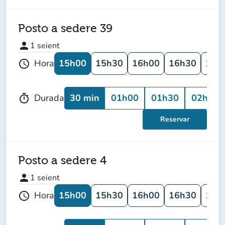
Posto a sedere 39
person
1
seient
15h00
15h30
16h00
16h30
17h
Hora
schedule
30 min
01h00
01h30
02h00
Durada
timer
Reservar
Posto a sedere 4
person
1
seient
15h00
15h30
16h00
16h30
17h
Hora
schedule