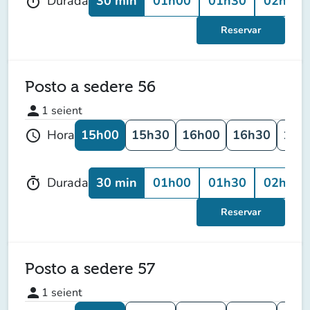
30 min
01h00
01h30
02h00
Durada
timer
Reservar
Posto a sedere 56
person
1
seient
15h00
15h30
16h00
16h30
17h
Hora
schedule
30 min
01h00
01h30
02h00
Durada
timer
Reservar
Posto a sedere 57
person
1
seient