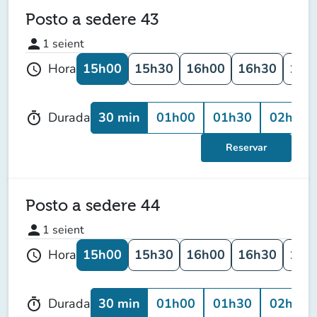
Posto a sedere 43
person
1
seient
15h00
15h30
16h00
16h30
17h
Hora
schedule
30 min
01h00
01h30
02h00
Durada
timer
Reservar
Posto a sedere 44
person
1
seient
15h00
15h30
16h00
16h30
17h
Hora
schedule
30 min
01h00
01h30
02h00
Durada
timer