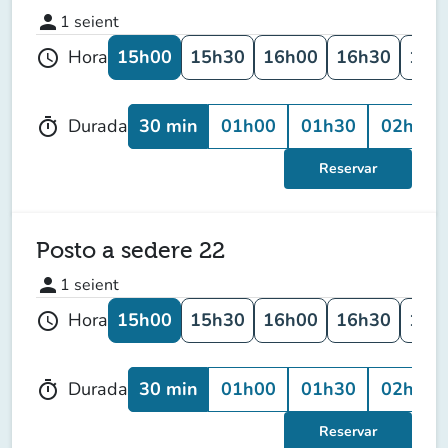
person
1
seient
15h00
15h30
16h00
16h30
17h
Hora
schedule
30 min
01h00
01h30
02h00
Durada
timer
Reservar
Posto a sedere 22
person
1
seient
15h00
15h30
16h00
16h30
17h
Hora
schedule
30 min
01h00
01h30
02h00
Durada
timer
Reservar