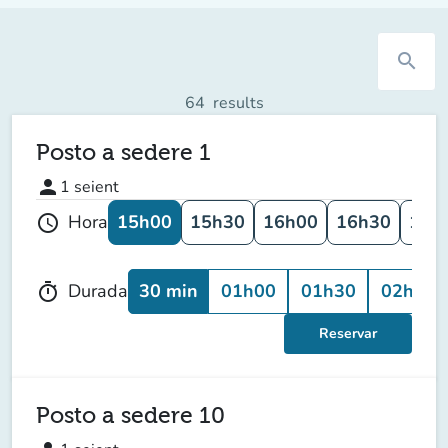
search
64
results
Posto a sedere 1
person
1
seient
15h00
15h30
16h00
16h30
17h
Hora
schedule
30 min
01h00
01h30
02h00
Durada
timer
Reservar
Posto a sedere 10