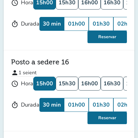
15h00
15h30
16h00
16h30
17h
Hora
schedule
30 min
01h00
01h30
02h00
Durada
timer
Reservar
Posto a sedere 16
person
1
seient
15h00
15h30
16h00
16h30
17h
Hora
schedule
30 min
01h00
01h30
02h00
Durada
timer
Reservar