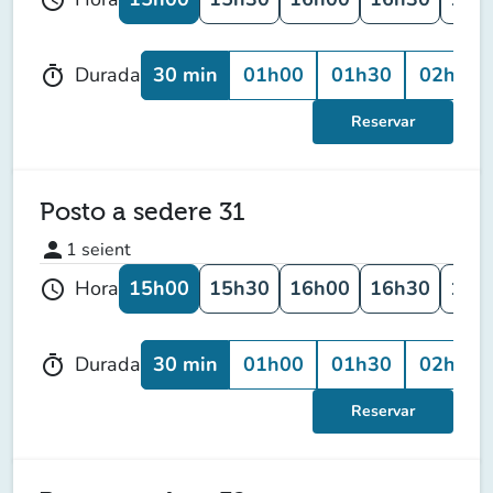
30 min
01h00
01h30
02h00
Durada
timer
Reservar
Posto a sedere 31
person
1
seient
15h00
15h30
16h00
16h30
17h
Hora
schedule
30 min
01h00
01h30
02h00
Durada
timer
Reservar