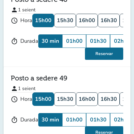
person
1
seient
15h00
15h30
16h00
16h30
17h
Hora
schedule
30 min
01h00
01h30
02h00
Durada
timer
Reservar
Posto a sedere 49
person
1
seient
15h00
15h30
16h00
16h30
17h
Hora
schedule
30 min
01h00
01h30
02h00
Durada
timer
Reservar