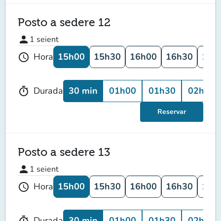
Posto a sedere 12
person
1
seient
15h00
15h30
16h00
16h30
17h
Hora
schedule
30 min
01h00
01h30
02h00
Durada
timer
Reservar
Posto a sedere 13
person
1
seient
15h00
15h30
16h00
16h30
17h
Hora
schedule
30 min
01h00
01h30
02h00
Durada
timer