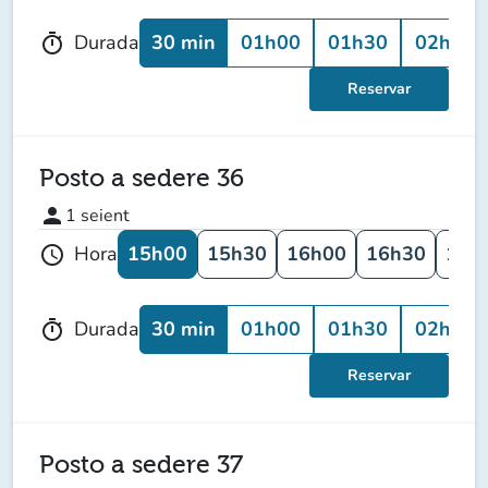
30 min
01h00
01h30
02h00
Durada
timer
Reservar
Posto a sedere 36
person
1
seient
15h00
15h30
16h00
16h30
17h
Hora
schedule
30 min
01h00
01h30
02h00
Durada
timer
Reservar
Posto a sedere 37